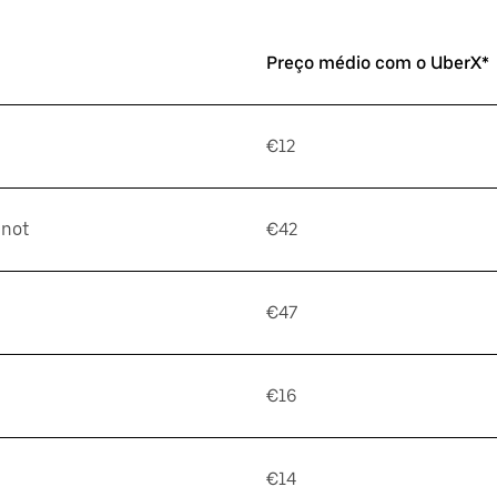
Preço médio com o UberX*
€12
gnot
€42
€47
€16
€14