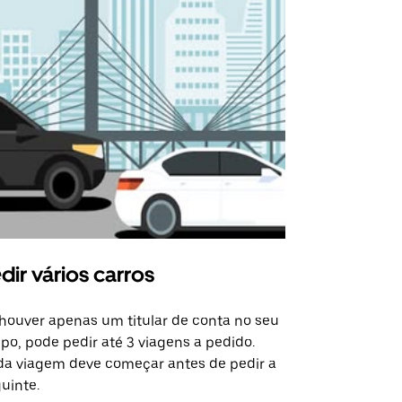
dir vários carros
Uber Shu
houver apenas um titular de conta no seu
A opção de s
po, pode pedir até 3 viagens a pedido.
determinado
a viagem deve começar antes de pedir a
locais de ev
uinte.