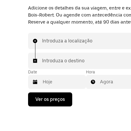
Adicione os detalhes da sua viagem, entre e ex
Bois-Robert. Ou agende com antecedência co
Reserve a qualquer momento, até 90 dias ante
Introduza a localização
Introduza o destino
Date
Hora
Agora
Prima
Ver os preços
a
tecla
da
seta
para
interagir