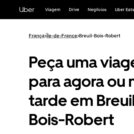
Avançar
para
Uber
Viagem
Drive
Negócios
Uber Eat
o
conteúdo
principal
França
>
Île-de-France
>
Breuil-Bois-Robert
Peça uma via
para agora ou 
tarde em Breui
Bois-Robert