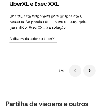
UberXL e Exec XXL
Vi
UberXL está disponível para grupos até 6
Quan
pessoas. Se precisa de espaço de bagageira
para
garantido, Exec XXL é a solução.
pode
ou d
Saiba mais sobre o UberXL
Saib
1/4
Partilha de viagens e outros