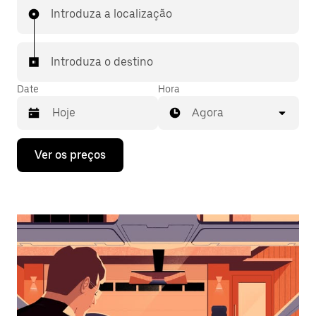
Introduza a localização
Introduza o destino
Date
Hora
Agora
Prima
Ver os preços
a
tecla
da
seta
para
interagir
com
o
calendário
e
selecionar
uma
data.