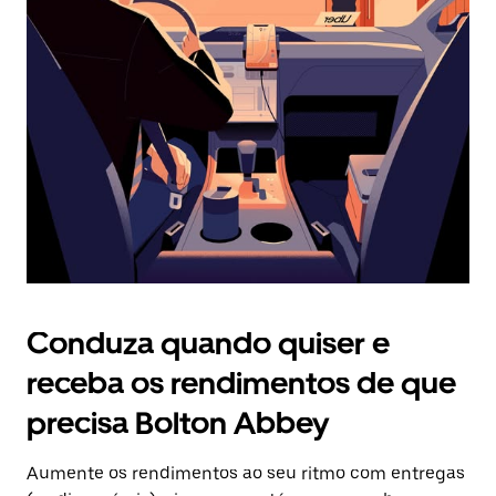
Prima
o
botão
Esc
para
fechar
o
calendário.
Conduza quando quiser e
receba os rendimentos de que
precisa Bolton Abbey
Aumente os rendimentos ao seu ritmo com entregas