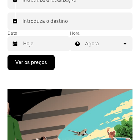
Introduza o destino
Date
Hora
Agora
Prima
Ver os preços
a
tecla
da
seta
para
interagir
com
o
calendário
e
selecionar
uma
data.
Prima