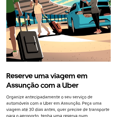
o
botão
Esc
para
fechar
o
calendário.
Reserve uma viagem em
Assunção com a Uber
Organize antecipadamente o seu serviço de
automóveis com a Uber em Assunção. Peça uma
viagem até 30 dias antes, quer precise de transporte
para o aeroporto, tenha uma reserva num