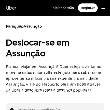
Avançar
para
Uber
Iniciar sessão
Registar
o
conteúdo
principal
Paraguai
>
Assunção
Deslocar-se em
Assunção
Planear viajar em Assunção? Quer esteja a visitar ou
more na cidade, consulte este guia para saber como
aproveitar ao máximo a sua experiência na cidade
Assunção. Viaje do aeroporto para um hotel através
da Uber e descubra rotas e destinos populares.
Introduza a localização