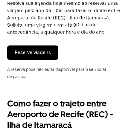
uma
Resolva sua agenda hoje mesmo ao reservar uma
data.
viagem pelo app da Uber para fazer o trajeto entre
Pressione
a
Aeroporto de Recife (REC) - Ilha de Itamaracá.
tecla
Solicite uma viagem com até 90 dias de
“ESC”
antecedência, a qualquer hora e dia do ano.
para
fechar
o
calendário.
Reserve viagens
A reserva pode não estar disponível para o seu local
de partida.
Como fazer o trajeto entre
Aeroporto de Recife (REC) -
Ilha de Itamaracá