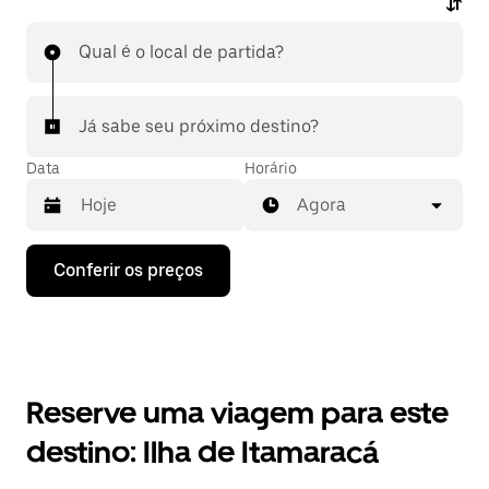
Qual é o local de partida?
Já sabe seu próximo destino?
Data
Horário
Agora
Pressione
Conferir os preços
a
seta
para
baixo
para
interagir
com
Reserve uma viagem para este
o
calendário
destino: Ilha de Itamaracá
e
selecionar