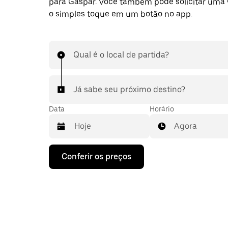
para Gaspar. Você também pode solicitar uma
o simples toque em um botão no app.
Qual é o local de partida?
Já sabe seu próximo destino?
Data
Horário
Agora
Pressione
Conferir os preços
a
seta
para
baixo
para
interagir
com
o