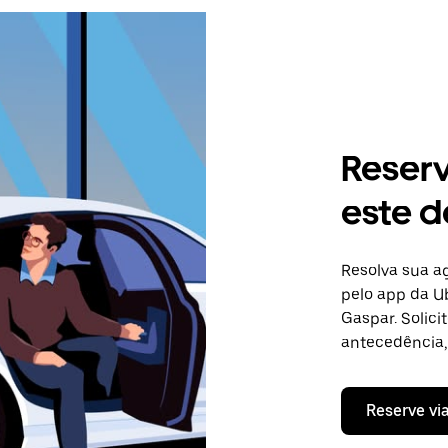
Reser
este d
Resolva sua 
pelo app da Ub
Gaspar. Solic
antecedência, 
Reserve vi