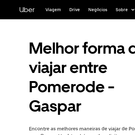
Pular
para
Uber
Viagem
Drive
Negócios
Sobre
o
conteúdo
principal
Melhor forma 
viajar entre
Pomerode -
Gaspar
Encontre as melhores maneiras de viajar de P