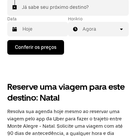
Já sabe seu próximo destino?
Data
Horário
Agora
Pressione
Conferir os preços
a
seta
para
baixo
para
interagir
com
Reserve uma viagem para este
o
calendário
destino: Natal
e
selecionar
uma
Resolva sua agenda hoje mesmo ao reservar uma
data.
viagem pelo app da Uber para fazer o trajeto entre
Pressione
a
Monte Alegre - Natal. Solicite uma viagem com até
tecla
90 dias de antecedência, a qualquer hora e dia