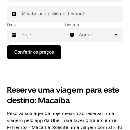
Já sabe seu próximo destino?
Data
Horário
Agora
Pressione
Conferir os preços
a
seta
para
baixo
para
interagir
com
Reserve uma viagem para este
o
calendário
destino: Macaíba
e
selecionar
uma
Resolva sua agenda hoje mesmo ao reservar uma
data.
viagem pelo app da Uber para fazer o trajeto entre
Pressione
a
Extremoz - Macaíba. Solicite uma viagem com até 90