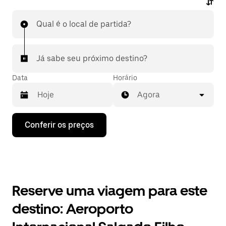
Qual é o local de partida?
Já sabe seu próximo destino?
Data
Horário
Agora
Pressione
Conferir os preços
a
seta
para
baixo
para
interagir
com
Reserve uma viagem para este
o
calendário
destino: Aeroporto
e
selecionar