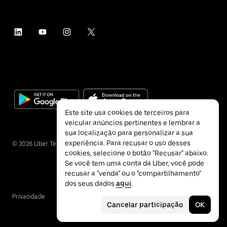
Este site usa cookies de terceiros para
veicular anúncios pertinentes e lembrar a
sua localização para personalizar a sua
experiência. Para recusar o uso desses
©
2026
Uber Technologies Inc.
cookies, selecione o botão "Recusar" abaixo.
Se você tem uma conta da Uber, você pode
recusar a "venda" ou o "compartilhamento"
dos seus dados
aqui
.
Privacidade
Acessibilidade
Termos
Cancelar participação
OK