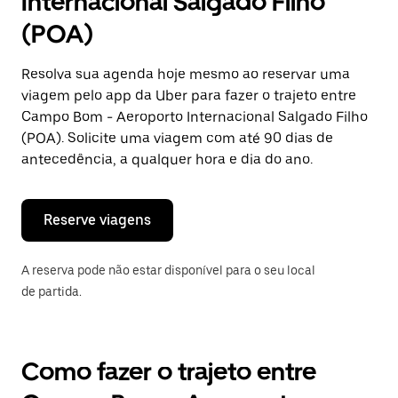
Internacional Salgado Filho
uma
data.
(POA)
Pressione
a
tecla
Resolva sua agenda hoje mesmo ao reservar uma
“ESC”
viagem pelo app da Uber para fazer o trajeto entre
para
fechar
Campo Bom - Aeroporto Internacional Salgado Filho
o
(POA). Solicite uma viagem com até 90 dias de
calendário.
antecedência, a qualquer hora e dia do ano.
Reserve viagens
A reserva pode não estar disponível para o seu local
de partida.
Como fazer o trajeto entre