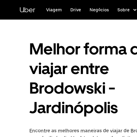
Pular
para
Uber
Viagem
Drive
Negócios
Sobre
o
conteúdo
principal
Melhor forma 
viajar entre
Brodowski -
Jardinópolis
Encontre as melhores maneiras de viajar de B