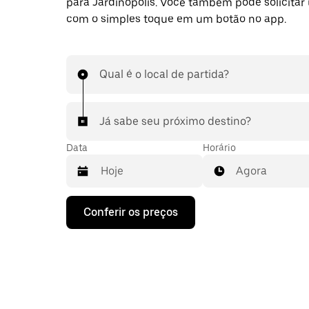
para Jardinópolis. Você também pode solicita
com o simples toque em um botão no app.
Qual é o local de partida?
Já sabe seu próximo destino?
Data
Horário
Agora
Pressione
Conferir os preços
a
seta
para
baixo
para
interagir
com
o