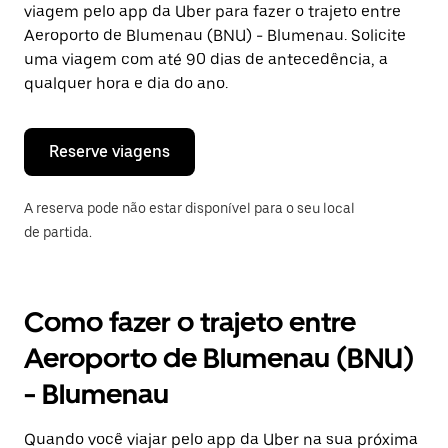
viagem pelo app da Uber para fazer o trajeto entre
Pressione
a
Aeroporto de Blumenau (BNU) - Blumenau. Solicite
tecla
uma viagem com até 90 dias de antecedência, a
“ESC”
qualquer hora e dia do ano.
para
fechar
o
calendário.
Reserve viagens
A reserva pode não estar disponível para o seu local
de partida.
Como fazer o trajeto entre
Aeroporto de Blumenau (BNU)
- Blumenau
Quando você viajar pelo app da Uber na sua próxima