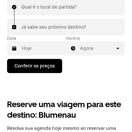
Qual é o local de partida?
Já sabe seu próximo destino?
Data
Horário
Agora
Pressione
Conferir os preços
a
seta
para
baixo
para
interagir
com
Reserve uma viagem para este
o
calendário
destino: Blumenau
e
selecionar
uma
Resolva sua agenda hoje mesmo ao reservar uma
data.