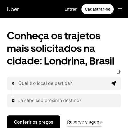
Pular
para
Uber
Entrar
Cadastrar-se
o
conteúdo
principal
Conheça os trajetos
mais solicitados na
cidade: Londrina, Brasil
Qual é o local de partida?
Já sabe seu próximo destino?
Conferir os preços
Reserve viagens