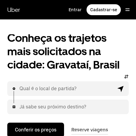
Pular
para
Uber
Entrar
Cadastrar-se
o
conteúdo
principal
Conheça os trajetos
mais solicitados na
cidade: Gravataí, Brasil
Qual é o local de partida?
Já sabe seu próximo destino?
Conferir os preços
Reserve viagens