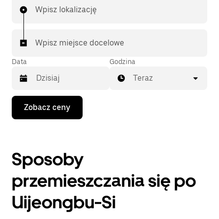
Wpisz lokalizację
Wpisz miejsce docelowe
Data
Godzina
Teraz
Naciśnij
Zobacz ceny
klawisz
strzałki
w dół,
aby
przejść
Sposoby
do
kalendarza
i wybrać
przemieszczania się po
datę.
Naciśnij
Uijeongbu-Si
klawisz
„Escape”,
aby