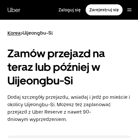
Przejdź
do
Uber
Zaloguj się
Zarejestruj się
głównej
zawartości
Korea
>
Uijeongbu-Si
Zamów przejazd na
teraz lub później w
Uijeongbu-Si
Dodaj szczegóły przejazdu, wsiadaj i jedź po mieście i
okolicy Uijeongbu-Si. Możesz też zaplanować
przejazd z Uber Reserve z nawet 90-
dniowym wyprzedzeniem.