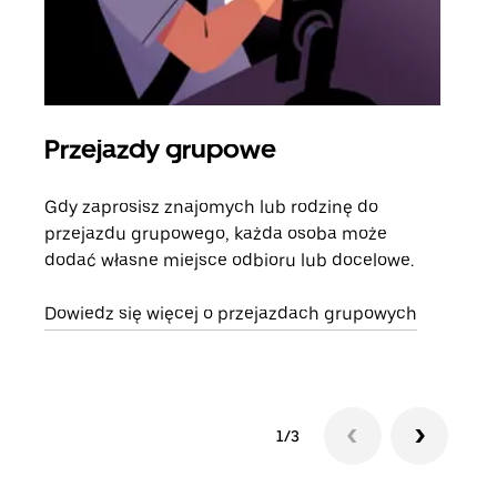
Przejazdy grupowe
Za
Gdy zaprosisz znajomych lub rodzinę do
Jeśl
przejazdu grupowego, każda osoba może
kont
dodać własne miejsce odbioru lub docelowe.
żąda
zani
Dowiedz się więcej o przejazdach grupowych
1/3