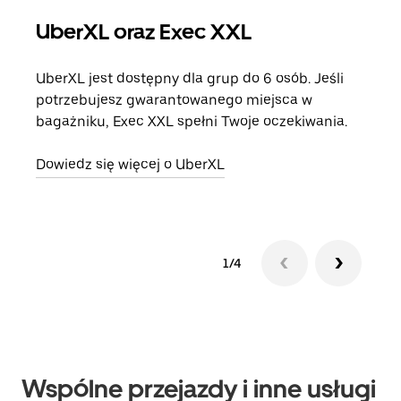
UberXL oraz Exec XXL
Pr
UberXL jest dostępny dla grup do 6 osób. Jeśli
Gdy 
potrzebujesz gwarantowanego miejsca w
prze
bagażniku, Exec XXL spełni Twoje oczekiwania.
doda
Dowiedz się więcej o UberXL
Dowi
1/4
Wspólne przejazdy i inne usługi