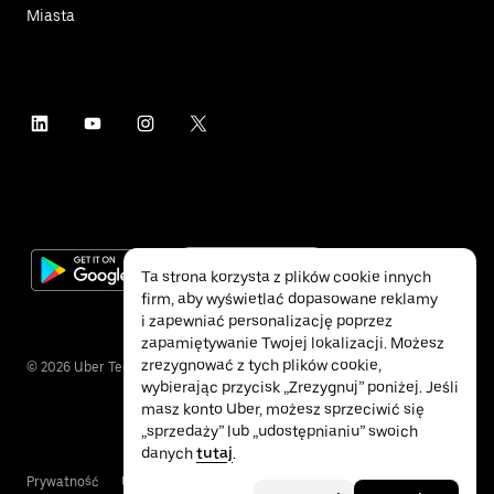
Miasta
Ta strona korzysta z plików cookie innych
firm, aby wyświetlać dopasowane reklamy
i zapewniać personalizację poprzez
zapamiętywanie Twojej lokalizacji. Możesz
zrezygnować z tych plików cookie,
©
2026
Uber Technologies Inc.
wybierając przycisk „Zrezygnuj” poniżej. Jeśli
masz konto Uber, możesz sprzeciwić się
„sprzedaży” lub „udostępnianiu” swoich
danych
tutaj
.
Prywatność
Ułatwienia dostępu
Warunki