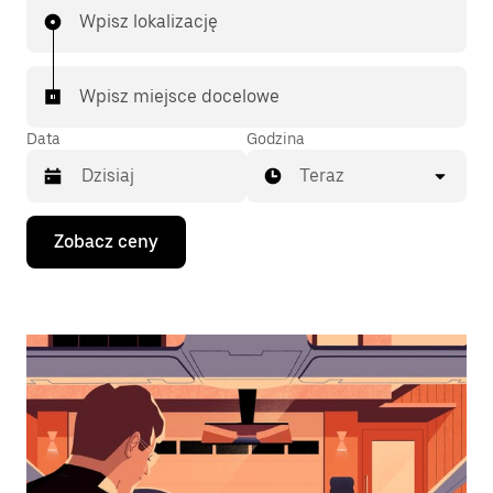
Wpisz lokalizację
Wpisz miejsce docelowe
Data
Godzina
Teraz
Naciśnij
Zobacz ceny
klawisz
strzałki
w dół,
aby
przejść
do
kalendarza
i wybrać
datę.
Naciśnij
klawisz
„Escape”,
aby