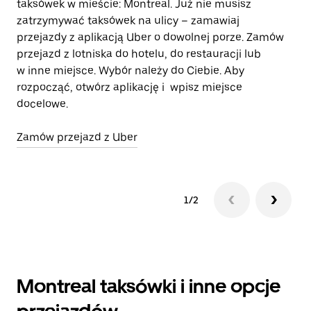
taksówek w mieście: Montreal. Już nie musisz
sp
zatrzymywać taksówek na ulicy – zamawiaj
si
przejazdy z aplikacją Uber o dowolnej porze. Zamów
d
przejazd z lotniska do hotelu, do restauracji lub
w inne miejsce. Wybór należy do Ciebie. Aby
Do
rozpocząć, otwórz aplikację i wpisz miejsce
docelowe.
Zamów przejazd z Uber
1/2
Montreal taksówki i inne opcje
przejazdów