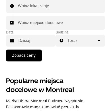
Wpisz lokalizację
Wpisz miejsce docelowe
Data
Godzina
Teraz
Naciśnij
Zobacz ceny
klawisz
strzałki
w dół,
aby
przejść
Popularne miejsca
do
kalendarza
docelowe w Montreal
i wybrać
datę.
Naciśnij
Marka Ubera Montreal Podróżuj wygodnie.
klawisz
„Escape”,
Pasażerowie mogą zamawiać przejazdy
aby