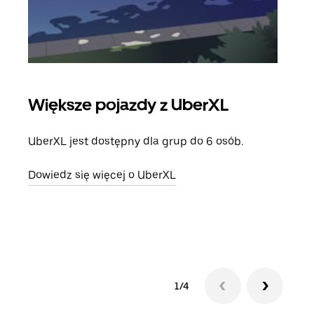
Większe pojazdy z UberXL
Pr
UberXL jest dostępny dla grup do 6 osób.
Gdy 
prze
Dowiedz się więcej o UberXL
doda
Dowi
1/4