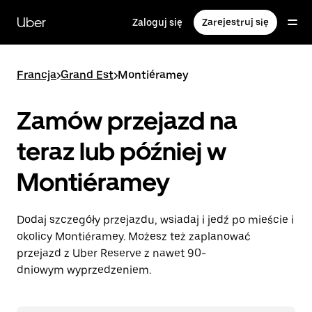
Przejdź
do
Uber
Zaloguj się
Zarejestruj się
głównej
zawartości
Francja
>
Grand Est
>
Montiéramey
Zamów przejazd na
teraz lub później w
Montiéramey
Dodaj szczegóły przejazdu, wsiadaj i jedź po mieście i
okolicy Montiéramey. Możesz też zaplanować
przejazd z Uber Reserve z nawet 90-
dniowym wyprzedzeniem.