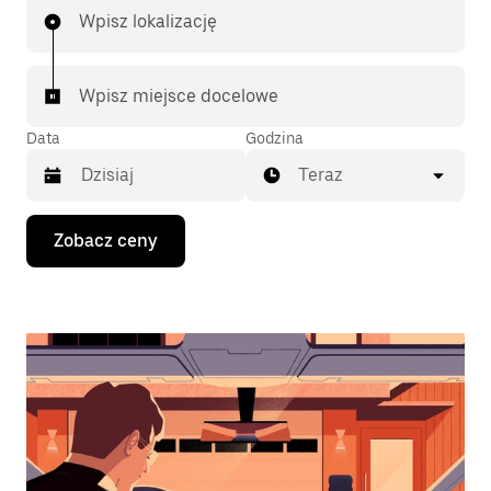
Wpisz lokalizację
Wpisz miejsce docelowe
Data
Godzina
Teraz
Naciśnij
Zobacz ceny
klawisz
strzałki
w dół,
aby
przejść
do
kalendarza
i wybrać
datę.
Naciśnij
klawisz
„Escape”,
aby