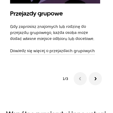
Przejazdy grupowe
Za
Gdy zaprosisz znajomych lub rodzinę do
Jeśl
przejazdu grupowego, każda osoba może
kont
dodać własne miejsce odbioru lub docelowe.
żąda
zani
Dowiedz się więcej o przejazdach grupowych
1/3