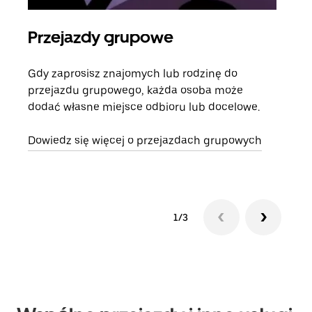
Przejazdy grupowe
Za
Gdy zaprosisz znajomych lub rodzinę do
Jeśl
przejazdu grupowego, każda osoba może
kont
dodać własne miejsce odbioru lub docelowe.
żąda
zani
Dowiedz się więcej o przejazdach grupowych
1/3