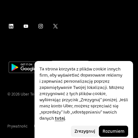
Ta strona korzysta z plików cookie innych
firm, aby wyświetlać dopasowane reklamy
i zapewniać personalizację poprzez
zapamiętywanie Twojej lokalizacji. Możesz
zrezygnować z tych plików cookie,
©
2026
Uber Technologies Inc.
wybierając przycisk „Zrezygnuj” poniżej. Jeśli
masz konto Uber, możesz sprzeciwić się
„sprzedaży” lub „udostępnianiu” swoich
danych
tutaj
.
Prywatność
Ułatwienia dostępu
Warunki
Zrezygnuj
Rozumiem