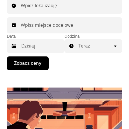
Wpisz lokalizację
Wpisz miejsce docelowe
Data
Godzina
Teraz
Naciśnij
Zobacz ceny
klawisz
strzałki
w dół,
aby
przejść
do
kalendarza
i wybrać
datę.
Naciśnij
klawisz
„Escape”,
aby