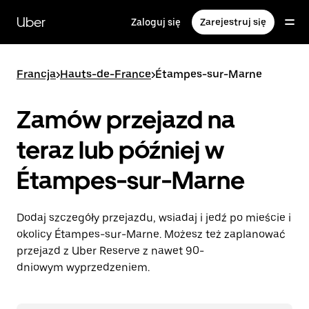
Przejdź
do
Uber
Zaloguj się
Zarejestruj się
głównej
zawartości
Francja
>
Hauts-de-France
>
Étampes-sur-Marne
Zamów przejazd na
teraz lub później w
Étampes-sur-Marne
Dodaj szczegóły przejazdu, wsiadaj i jedź po mieście i
okolicy Étampes-sur-Marne. Możesz też zaplanować
przejazd z Uber Reserve z nawet 90-
dniowym wyprzedzeniem.