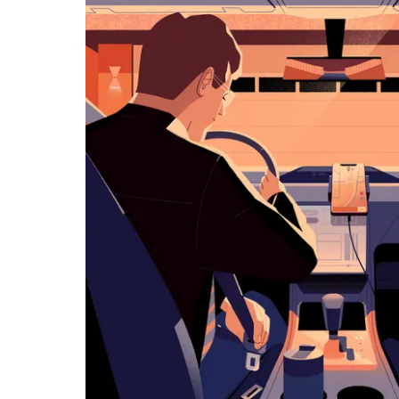
klawisz
„Escape”,
aby
zamknąć
kalendarz.