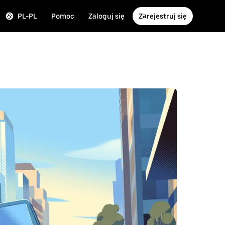
PL-PL
Pomoc
Zaloguj się
Zarejestruj się