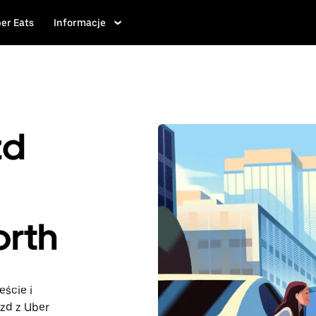
er Eats
Informacje
zd
orth
eście i
azd z Uber