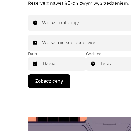
Reserve z nawet 90-dniowym wyprzedzeniem.
Wpisz lokalizację
Wpisz miejsce docelowe
Data
Godzina
Teraz
Naciśnij
Zobacz ceny
klawisz
strzałki
w dół,
aby
przejść
do
kalendarza
i wybrać
datę.
Naciśnij