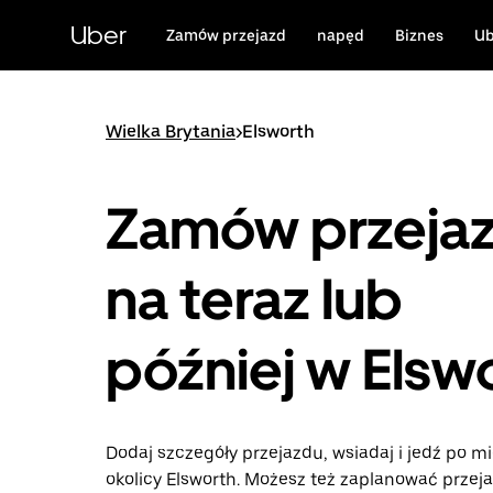
Przejdź
do
Uber
Zamów przejazd
napęd
Biznes
Ub
głównej
zawartości
Wielka Brytania
>
Elsworth
Zamów przeja
na teraz lub
później w Elsw
Dodaj szczegóły przejazdu, wsiadaj i jedź po mi
okolicy Elsworth. Możesz też zaplanować przej