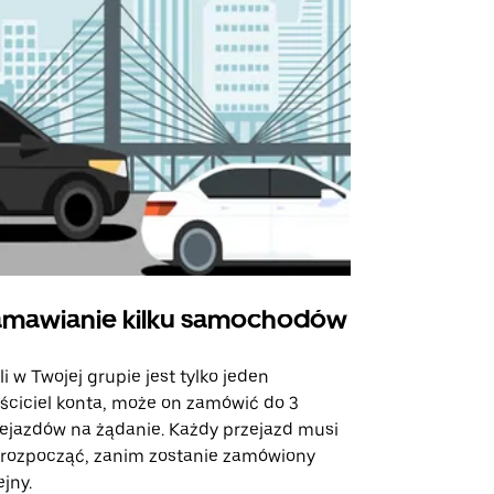
mawianie kilku samochodów
Uber Shu
li w Twojej grupie jest tylko jeden
Opcja Shutt
ściciel konta, może on zamówić do 3
trasach lot
ejazdów na żądanie. Każdy przejazd musi
miejscach w
 rozpocząć, zanim zostanie zamówiony
ejny.
Zobacz dost