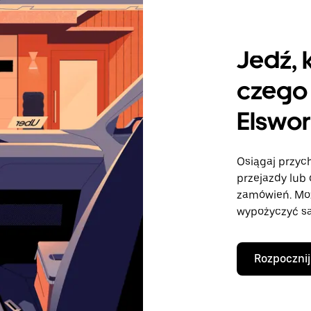
Jedź, 
czego 
Elswor
Osiągaj przych
przejazdy lub 
zamówień. Mo
wypożyczyć sa
Rozpocznij