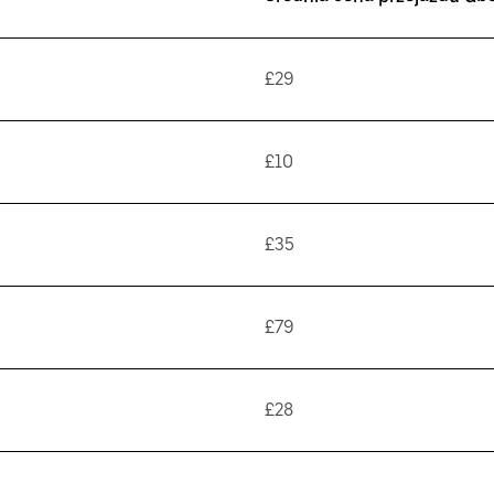
£29
£10
£35
£79
£28