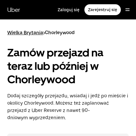
Przejdź
do
Uber
Zaloguj się
Zarejestruj się
głównej
zawartości
Wielka Brytania
>
Chorleywood
Zamów przejazd na
teraz lub później w
Chorleywood
Dodaj szczegóły przejazdu, wsiadaj i jedź po mieście i
okolicy Chorleywood. Możesz też zaplanować
przejazd z Uber Reserve z nawet 90-
dniowym wyprzedzeniem.