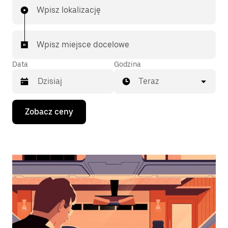
Wpisz lokalizację
Wpisz miejsce docelowe
Data
Godzina
Teraz
Naciśnij
Zobacz ceny
klawisz
strzałki
w dół,
aby
przejść
do
kalendarza
i wybrać
datę.
Naciśnij
klawisz
„Escape”,
aby