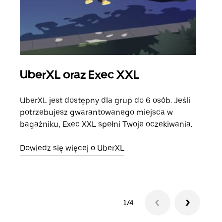
UberXL oraz Exec XXL
Pr
UberXL jest dostępny dla grup do 6 osób. Jeśli
Gdy 
potrzebujesz gwarantowanego miejsca w
prze
bagażniku, Exec XXL spełni Twoje oczekiwania.
doda
Dowiedz się więcej o UberXL
Dowi
1/4