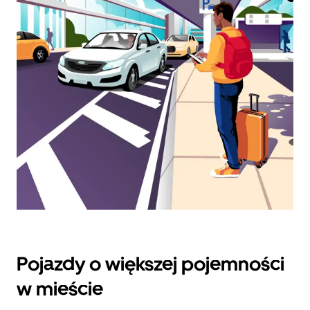
datę.
Naciśnij
klawisz
„Escape”,
aby
zamknąć
kalendarz.
Pojazdy o większej pojemności
w mieście