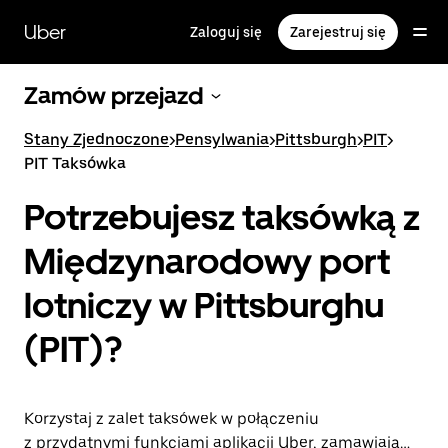
Przejdź
do
Uber
Zaloguj się
Zarejestruj się
głównej
zawartości
Zamów przejazd
Stany Zjednoczone
>
Pensylwania
>
Pittsburgh
>
PIT
>
PIT Taksówka
Potrzebujesz taksówką z
Międzynarodowy port
lotniczy w Pittsburghu
(PIT)?
Korzystaj z zalet taksówek w połączeniu
z przydatnymi funkcjami aplikacji Uber, zamawiając