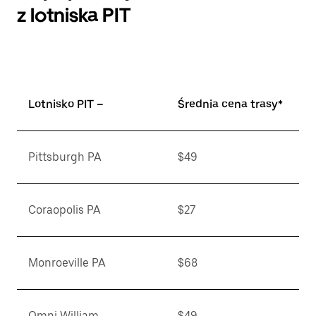
z lotniska PIT
Lotnisko PIT –
Średnia cena trasy*
Pittsburgh PA
$49
Coraopolis PA
$27
Monroeville PA
$68
Omni William
$49