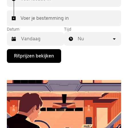
Voer je bestemming in
Datum
Tijd
Nu
Druk
Ritprijzen bekijken
op
de
pijl
omlaag
om
de
agenda
te
openen
en
een
datum
te
selecteren.