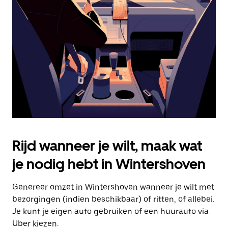
Druk
op
Escape
om
de
agenda
te
sluiten.
Rijd wanneer je wilt, maak wat
je nodig hebt in Wintershoven
Genereer omzet in Wintershoven wanneer je wilt met
bezorgingen (indien beschikbaar) of ritten, of allebei.
Je kunt je eigen auto gebruiken of een huurauto via
Uber kiezen.