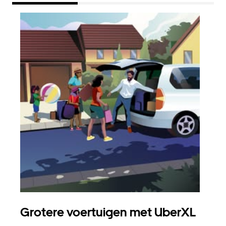
Grotere voertuigen met UberXL
Gro