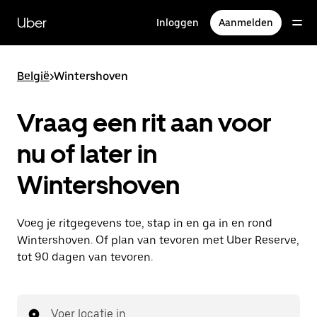
Doorgaan
naar
Uber
Inloggen
Aanmelden
hoofdinhoud
België
>
Wintershoven
Vraag een rit aan voor
nu of later in
Wintershoven
Voeg je ritgegevens toe, stap in en ga in en rond
Wintershoven. Of plan van tevoren met Uber Reserve,
tot 90 dagen van tevoren.
Voer locatie in