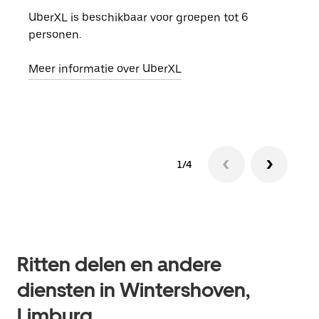
UberXL is beschikbaar voor groepen tot 6
Wann
personen.
groe
opha
Meer informatie over UberXL
Lees
1/4
Ritten delen en andere
diensten in Wintershoven,
Limburg