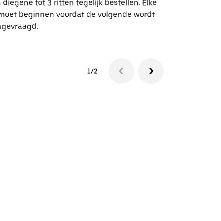
 diegene tot 3 ritten tegelijk bestellen. Elke
 moet beginnen voordat de volgende wordt
Bekijk de be
ngevraagd.
1/2