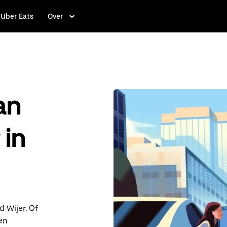
Uber Eats
Over
an
 in
d Wijer. Of
en