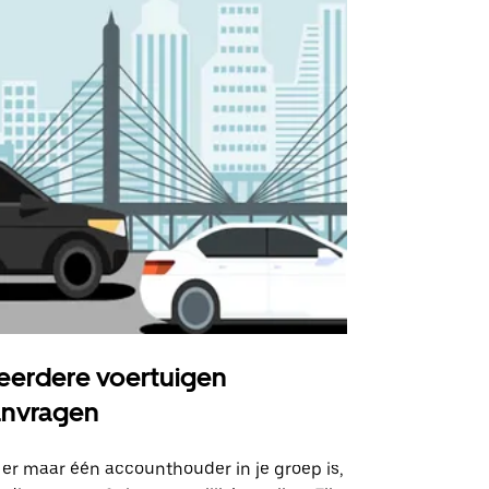
erdere voertuigen
Uber Shu
anvragen
Onze shuttle
geselecteer
 er maar één accounthouder in je groep is,
aangewezen 