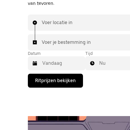
van tevoren.
Voer locatie in
Voer je bestemming in
Datum
Tijd
Nu
Druk
Ritprijzen bekijken
op
de
pijl
omlaag
om
de
agenda
te
openen
en