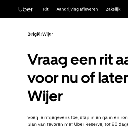
Doorgaan
naar
Uber
Rit
Aandrijving afleveren
Zakelijk
hoofdinhoud
België
>
Wijer
Vraag een rit a
voor nu of later
Wijer
Voeg je ritgegevens toe, stap in en ga in en ron
plan van tevoren met Uber Reserve, tot 90 dag