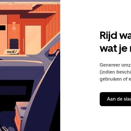
Rijd w
wat je
Genereer omze
(indien beschik
gebruiken of e
Aan de sla