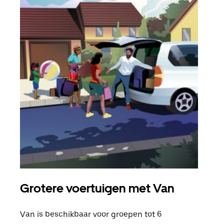
Grotere voertuigen met Van
Gro
Van is beschikbaar voor groepen tot 6
Wann