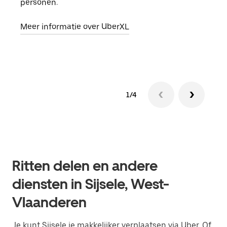
personen.
groe
opha
Meer informatie over UberXL
Lees
1/4
Ritten delen en andere
diensten in Sijsele, West-
Vlaanderen
Je kunt Sijsele je makkelijker verplaatsen via Uber. Of