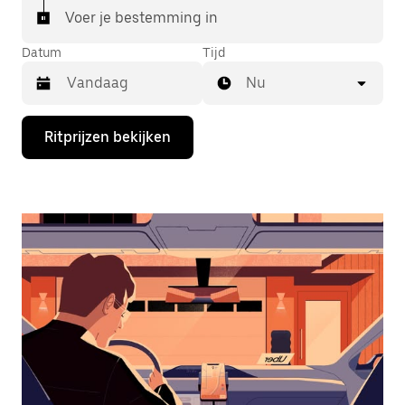
Voer je bestemming in
Datum
Tijd
Nu
Druk
Ritprijzen bekijken
op
de
pijl
omlaag
om
de
agenda
te
openen
en
een
datum
te
selecteren.
Druk
op
Escape