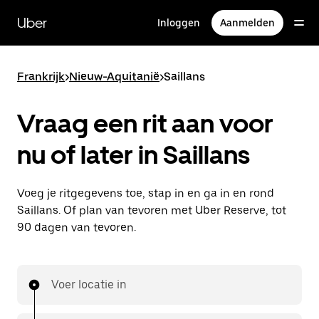
Doorgaan
naar
Uber
Inloggen
Aanmelden
hoofdinhoud
Frankrijk
>
Nieuw-Aquitanië
>
Saillans
Vraag een rit aan voor
nu of later in Saillans
Voeg je ritgegevens toe, stap in en ga in en rond
Saillans. Of plan van tevoren met Uber Reserve, tot
90 dagen van tevoren.
Voer locatie in