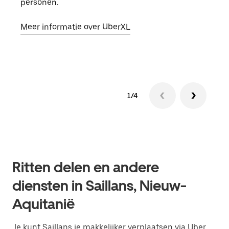
personen.
groe
opha
Meer informatie over UberXL
Lees
1/4
Ritten delen en andere
diensten in Saillans, Nieuw-
Aquitanië
Je kunt Saillans je makkelijker verplaatsen via Uber.