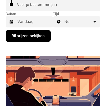
Voer je bestemming in
Datum
Tijd
Nu
Druk
Ritprijzen bekijken
op
de
pijl
omlaag
om
de
agenda
te
openen
en
een
datum
te
selecteren.
Druk
op
Escape