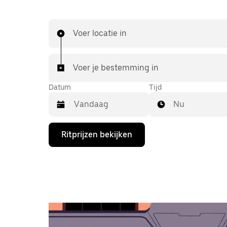
Voer locatie in
Voer je bestemming in
Datum
Tijd
Nu
Druk
Ritprijzen bekijken
op
de
pijl
omlaag
om
de
agenda
te
openen
en