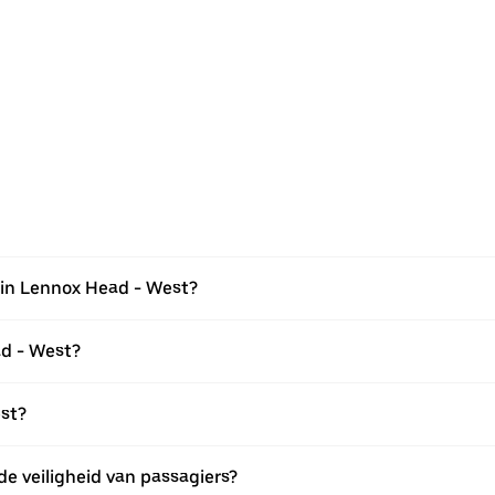
 in Lennox Head - West?
ad - West?
est?
e veiligheid van passagiers?