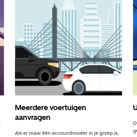
Meerdere voertuigen
U
aanvragen
r
O
g
Als er maar één accounthouder in je groep is,