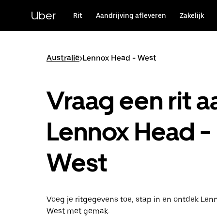
Doorgaan
naar
Uber
Rit
Aandrijving afleveren
Zakelijk
hoofdinhoud
Australië
>
Lennox Head - West
Vraag een rit a
Lennox Head -
West
Voeg je ritgegevens toe, stap in en ontdek Len
West met gemak.