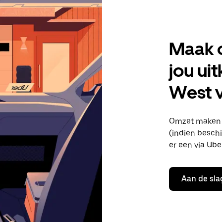
Maak 
jou ui
West v
Omzet maken i
(indien beschi
er een via Ube
Aan de sla