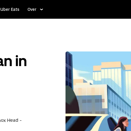
Uber Eats
Over
an in
nox Head -