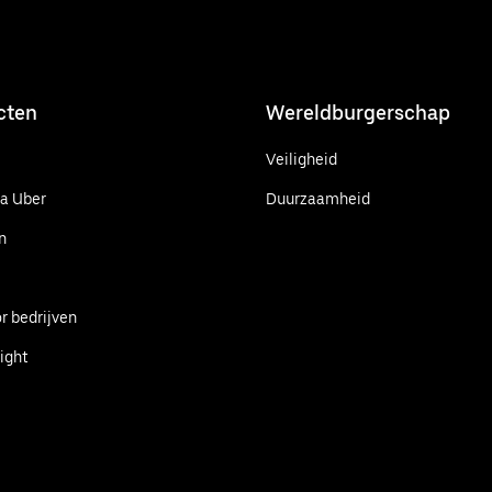
cten
Wereldburgerschap
Veiligheid
ia Uber
Duurzaamheid
n
r bedrijven
ight