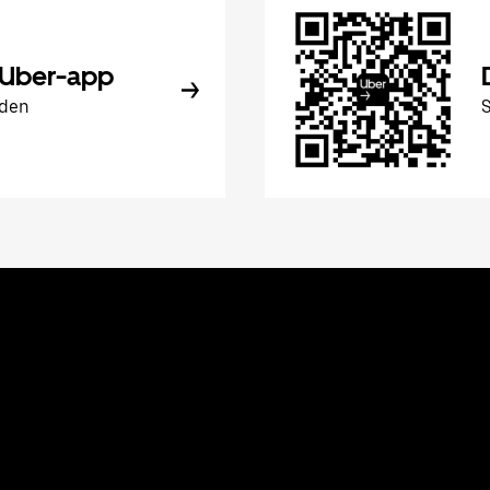
 Uber-app
aden