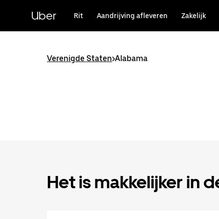
Doorgaan
naar
Uber
Rit
Aandrijving afleveren
Zakelijk
hoofdinhoud
Verenigde Staten
>
Alabama
Het is makkelijker in 