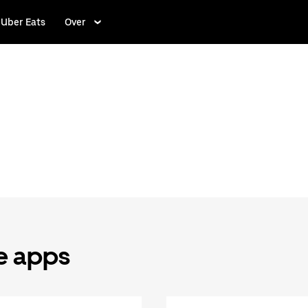
Uber Eats
Over
de apps