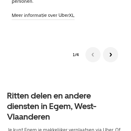
personen.
groe
opha
Meer informatie over UberXL
Lees
1/4
Ritten delen en andere
diensten in Egem, West-
Vlaanderen
Je kunt Egem je makkelijker verplaatsen via Uber. Of