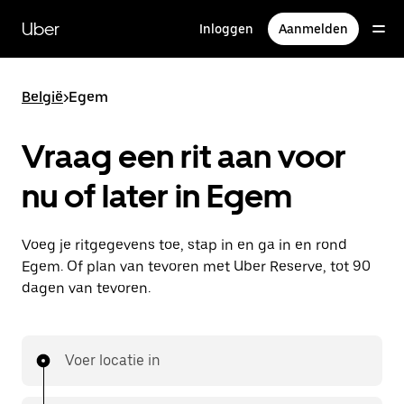
Doorgaan
naar
Uber
Inloggen
Aanmelden
hoofdinhoud
België
>
Egem
Vraag een rit aan voor
nu of later in Egem
Voeg je ritgegevens toe, stap in en ga in en rond
Egem. Of plan van tevoren met Uber Reserve, tot 90
dagen van tevoren.
Voer locatie in