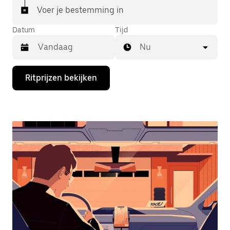
Voer je bestemming in
Datum
Tijd
Nu
Druk
Ritprijzen bekijken
op
de
pijl
omlaag
om
de
agenda
te
openen
en
een
datum
te
selecteren.
Druk
op
Escape