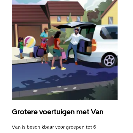
Grotere voertuigen met Van
Gro
Van is beschikbaar voor groepen tot 6
Wann