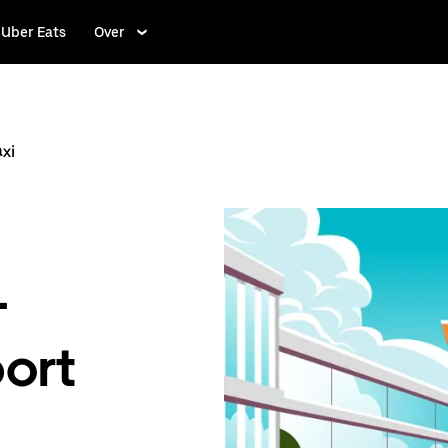
Uber Eats
Over
xi
–
ort