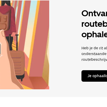
Ontva
routeb
ophale
Heb je de rit 
onderstaande 
routebeschrijv
Je ophaall