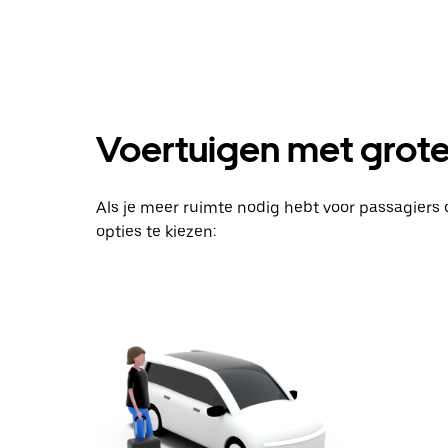
omlaag
om
de
agenda
te
openen
en
Voertuigen met groter
een
datum
te
selecteren.
Als je meer ruimte nodig hebt voor passagier
Druk
op
opties te kiezen:
Escape
om
de
agenda
te
sluiten.