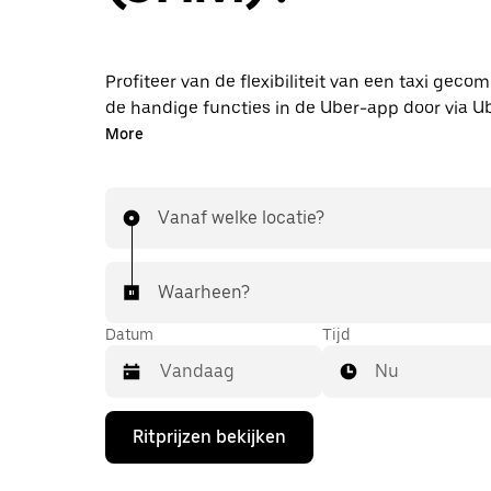
Profiteer van de flexibiliteit van een taxi gec
de handige functies in de Uber-app door via U
naar de luchthaven JHM te rijden. Je kunt on
More
lastminute-rit aanvragen, 24/7 in de app of onl
elke rit krijg je een voordelige prijsopgave vooraf
de luchthaven is binnen handbereik.
Vanaf welke locatie?
Waarheen?
Datum
Tijd
Nu
Druk
Ritprijzen bekijken
op
de
pijl