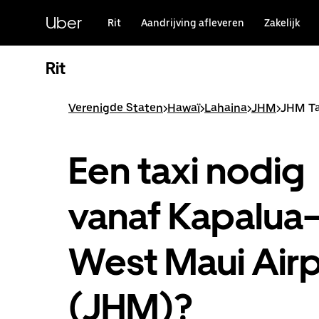
Doorgaan
naar
Uber
Rit
Aandrijving afleveren
Zakelijk
hoofdinhoud
Rit
Verenigde Staten
>
Hawaï
>
Lahaina
>
JHM
>
JHM Ta
Een taxi nodig
vanaf Kapalua
West Maui Airp
(JHM)?