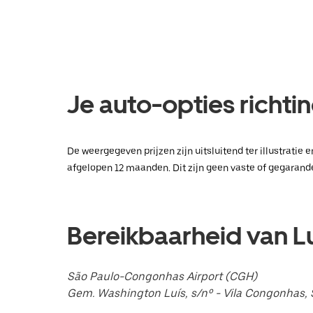
datum
te
selecteren.
Druk
op
Escape
om
Je auto-opties richt
de
agenda
te
sluiten.
De weergegeven prijzen zijn uitsluitend ter illustrati
afgelopen 12 maanden. Dit zijn geen vaste of gegarande
Bereikbaarheid van 
São Paulo-Congonhas Airport (CGH)
Gem. Washington Luís, s/nº - Vila Congonhas, S