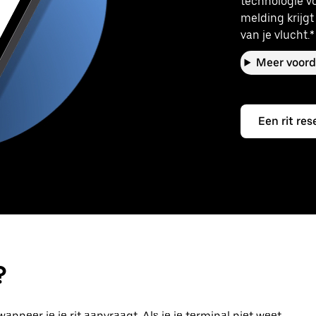
technologie vo
melding krijgt
van je vlucht.*
Meer voord
Een rit res
?
anneer je je rit aanvraagt. Als je je terminal niet weet,