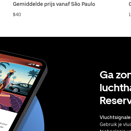
Gemiddelde prijs vanaf São Paulo
$40
1
Ga zon
lucht
Reser
Vluchtsignale
Gebruik je vlu