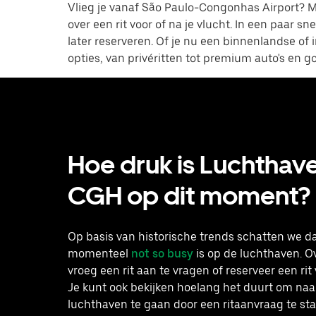
Vlieg je vanaf São Paulo-Congonhas Airport? 
over een rit voor of na je vlucht. In een paar s
later reserveren. Of je nu een binnenlandse of 
opties, van privéritten tot premium auto's en g
Hoe druk is Luchthav
CGH op dit moment?
Op basis van historische trends schatten we da
momenteel
not so busy
is op de luchthaven. 
vroeg een rit aan te vragen of reserveer een rit
Je kunt ook bekijken hoelang het duurt om naa
luchthaven te gaan door een ritaanvraag te sta