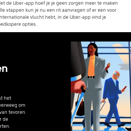
Met de Uber-app hoef je je geen zorgen meer te maken
nelle stappen kun je nu een rit aanvragen of er een voor
internationale vlucht hebt, in de Uber-app vind je
oedkopere opties.
en
t het
Overweeg om
 van tevoren.
r de
rten.