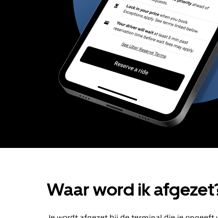
Waar word ik afgezet
Je wordt afgezet bij de terminal die je opgeeft w