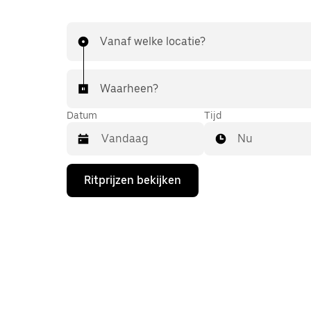
Vanaf welke locatie?
Waarheen?
Datum
Tijd
Nu
Druk
Ritprijzen bekijken
op
de
pijl
omlaag
om
de
agenda
te
openen
en
een