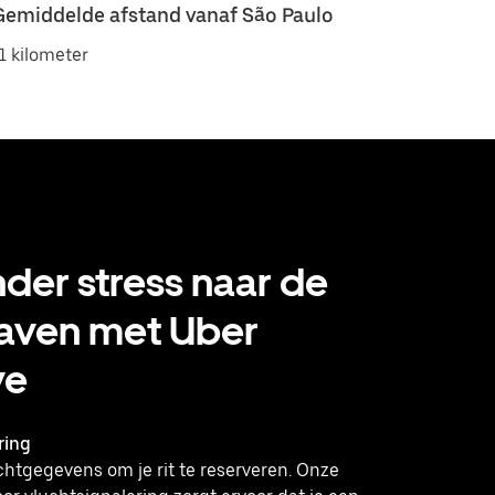
Gemiddelde afstand vanaf São Paulo
1 kilometer
der stress naar de
haven met Uber
ve
ring
chtgegevens om je rit te reserveren. Onze