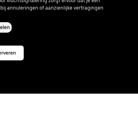
or vluchtsignalering zorgt ervoor dat je een
 bij annuleringen of aanzienlijke vertragingen
elen
erveren