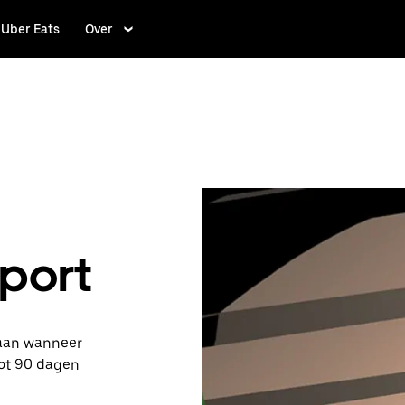
Uber Eats
Over
port
 aan wanneer
tot 90 dagen