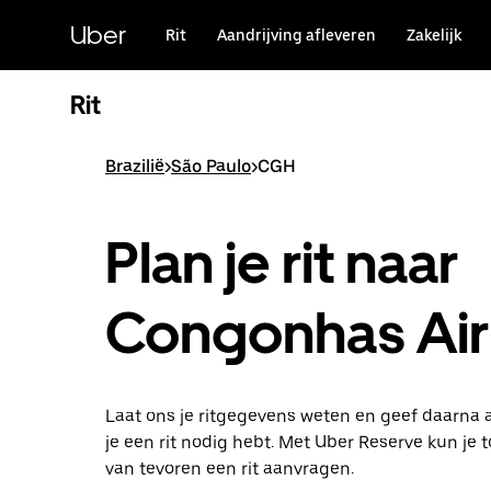
Doorgaan
naar
Uber
Rit
Aandrijving afleveren
Zakelijk
hoofdinhoud
Rit
Brazilië
>
São Paulo
>
CGH
Plan je rit naar
Congonhas Air
Laat ons je ritgegevens weten en geef daarna
je een rit nodig hebt. Met Uber Reserve kun je 
van tevoren een rit aanvragen.