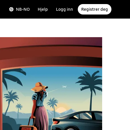
NB-NO
Hjelp
Logg inn
Registrer deg