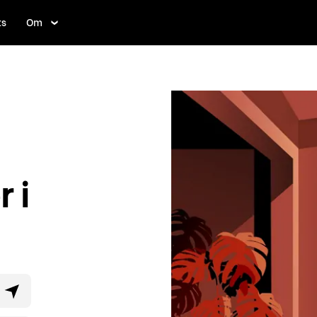
ts
Om
 i