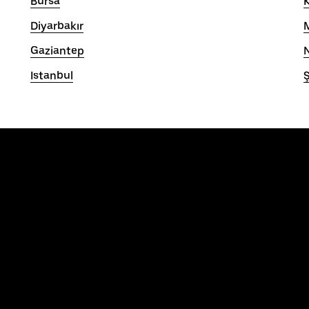
Bursa
K
Diyarbakır
Gaziantep
Istanbul
Ş