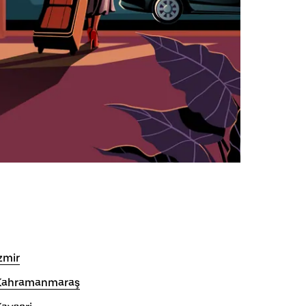
zmir
Kahramanmaraş