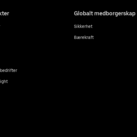
kter
Globalt medborgerskap
r
Sikkerhet
Bærekraft
 bedrifter
ight