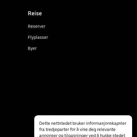
Reise
Reserver
Flyplasser
Byer
Dette nettstedet bruker informasjonskapsler
fra tredjeparter for å vise deg relevante
annonser og tilpasninger ved å huske stedet