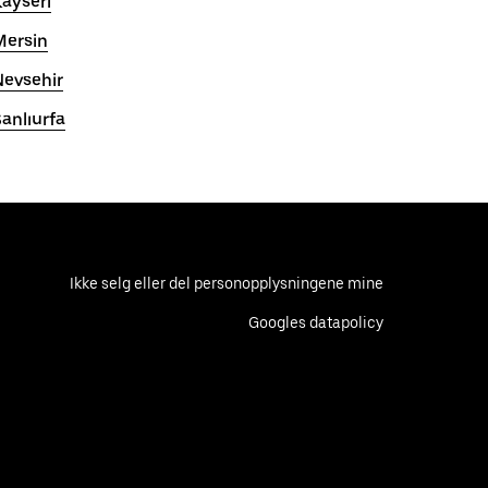
ayseri
Mersin
Nevsehir
anlıurfa
Ikke selg eller del personopplysningene mine
Googles datapolicy