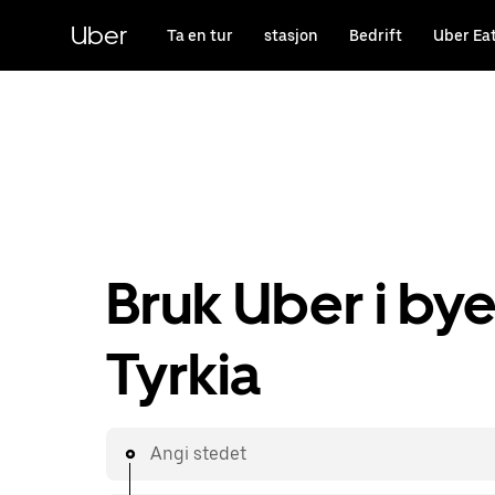
Hopp
til
Uber
Ta en tur
stasjon
Bedrift
Uber Ea
hovedinnholdet
Bruk Uber i byer
Tyrkia
Angi stedet