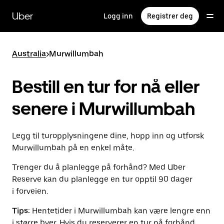
Hopp
til
Uber
Logg inn
Registrer deg
hovedinnholdet
Australia
>
Murwillumbah
Bestill en tur for nå eller
senere i Murwillumbah
Legg til turopplysningene dine, hopp inn og utforsk
Murwillumbah på en enkel måte.
Trenger du å planlegge på forhånd? Med Uber
Reserve kan du planlegge en tur opptil 90 dager
i forveien.
Tips:
Hentetider i Murwillumbah kan være lengre enn
i større byer. Hvis du reserverer en tur på forhånd,