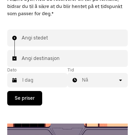
bidrar du til å sikre at du blir hentet på et tidspunkt
som passer for deg.*
Angi stedet
Angi destinasjon
Dato
Tid
Nå
Trykk
Se priser
på
piltast
ned
for
å
åpne
kalenderen