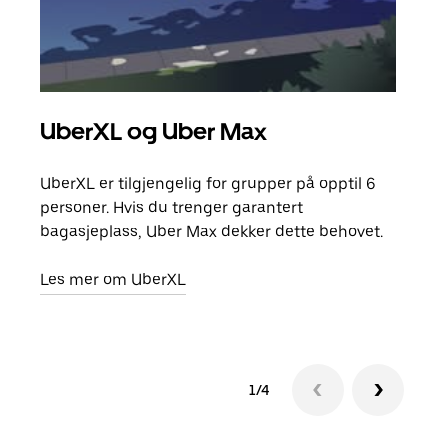
UberXL og Uber Max
Gr
UberXL er tilgjengelig for grupper på opptil 6
Når d
personer. Hvis du trenger garantert
grup
bagasjeplass, Uber Max dekker dette behovet.
hent
Les mer om UberXL
Finn
1/4