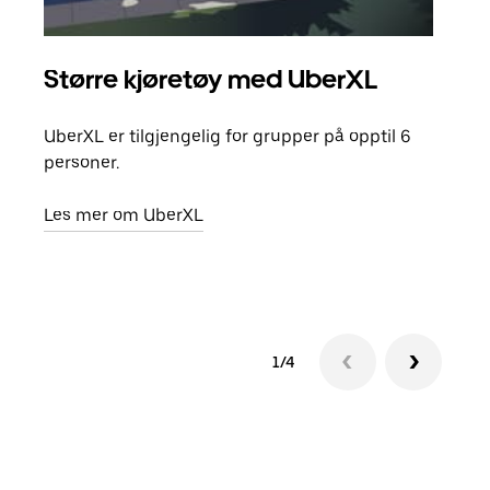
Større kjøretøy med UberXL
Gr
UberXL er tilgjengelig for grupper på opptil 6
Når d
personer.
grup
hent
Les mer om UberXL
Finn
1/4