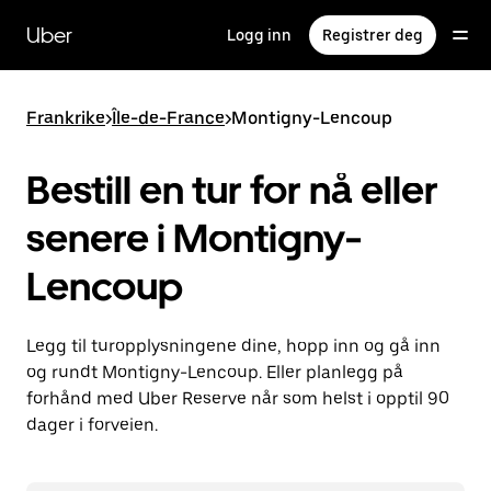
Hopp
til
Uber
Logg inn
Registrer deg
hovedinnholdet
Frankrike
>
Île-de-France
>
Montigny-Lencoup
Bestill en tur for nå eller
senere i Montigny-
Lencoup
Legg til turopplysningene dine, hopp inn og gå inn
og rundt Montigny-Lencoup. Eller planlegg på
forhånd med Uber Reserve når som helst i opptil 90
dager i forveien.