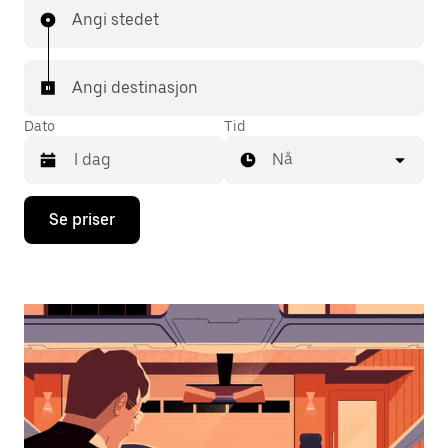
Angi stedet
Angi destinasjon
Dato
Tid
Nå
Trykk
Se priser
på
piltast
ned
for
å
åpne
kalenderen
og
velge
en
dato.
Trykk
på