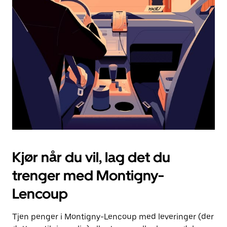
Esc-
knappen
for
å
lukke
kalenderen.
Kjør når du vil, lag det du
trenger med Montigny-
Lencoup
Tjen penger i Montigny-Lencoup med leveringer (der