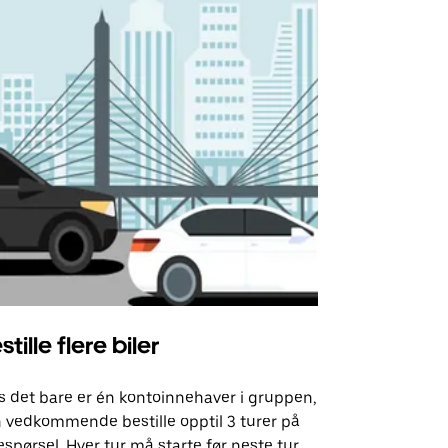
stille flere biler
Uber Shu
s det bare er én kontoinnehaver i gruppen,
Vårt shuttle-
 vedkommende bestille opptil 3 turer på
utvalgte fly
espørsel. Hver tur må starte før neste tur
arrangement