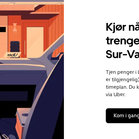
Kjør nå
trenge
Sur-V
Tjen penger i
er tilgjengelig
timeplan. Du k
via Uber.
Kom i gan