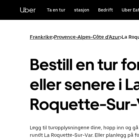
Hopp
til
Uber
Ta en tur
stasjon
Bedrift
Uber Ea
hovedinnholdet
Frankrike
>
Provence-Alpes-Côte d'Azur
>
La Roq
Bestill en tur fo
eller senere i L
Roquette-Sur-
Legg til turopplysningene dine, hopp inn og gå
rundt La Roquette-Sur-Var. Eller planlegg på 