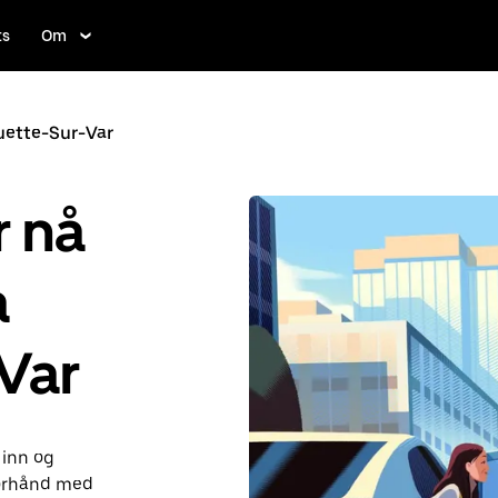
ts
Om
uette-Sur-Var
r nå
a
Var
 inn og
forhånd med