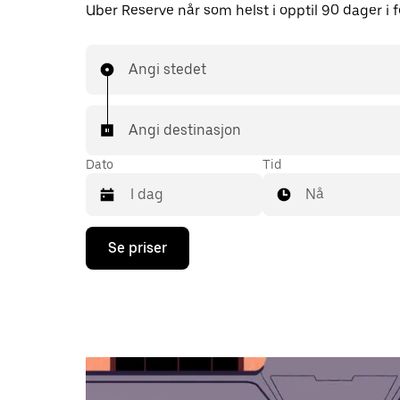
Uber Reserve når som helst i opptil 90 dager i f
Angi stedet
Angi destinasjon
Dato
Tid
Nå
Trykk
Se priser
på
piltast
ned
for
å
åpne
kalenderen
og
velge
en