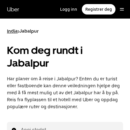
Hopp
til
Uber
Logg inn
Registrer deg
hovedinnholdet
India
>
Jabalpur
Kom deg rundt i
Jabalpur
Har planer om å reise i Jabalpur? Enten du er turist
eller fastboende kan denne veiledningen hjelpe deg
med å få mest mulig ut av det Jabalpur har å by på.
Reis fra flyplassen til et hotell med Uber og oppdag
populære ruter og destinasjoner.
Angi stedet