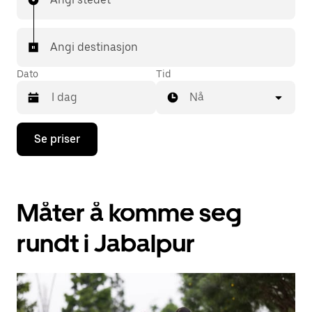
Angi destinasjon
Dato
Tid
Nå
Trykk
Se priser
på
piltast
ned
for
å
Måter å komme seg
åpne
kalenderen
og
rundt i Jabalpur
velge
en
dato.
Trykk
på
Esc-