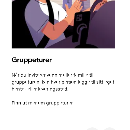
Gruppeturer
Bes
Når du inviterer venner eller familie til
Hvis
gruppeturen, kan hver person legge til sitt eget
kan 
hente- eller leveringssted.
fore
besti
Finn ut mer om gruppeturer