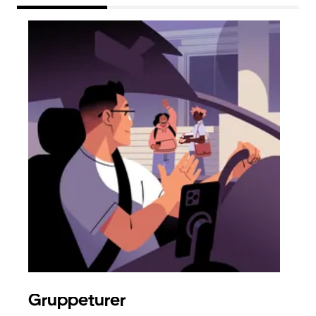
Gruppeturer
Bes