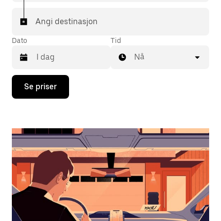
Angi destinasjon
Dato
Tid
Nå
Trykk
Se priser
på
piltast
ned
for
å
åpne
kalenderen
og
velge
en
dato.
Trykk
på
Esc-
knappen