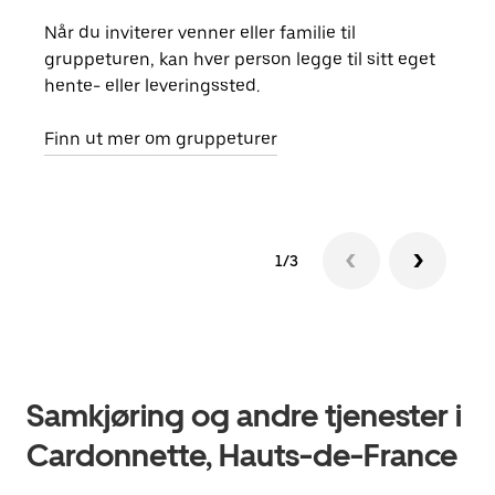
Når du inviterer venner eller familie til
Hvis
gruppeturen, kan hver person legge til sitt eget
kan 
hente- eller leveringssted.
fore
besti
Finn ut mer om gruppeturer
1/3
Samkjøring og andre tjenester i
Cardonnette, Hauts-de-France