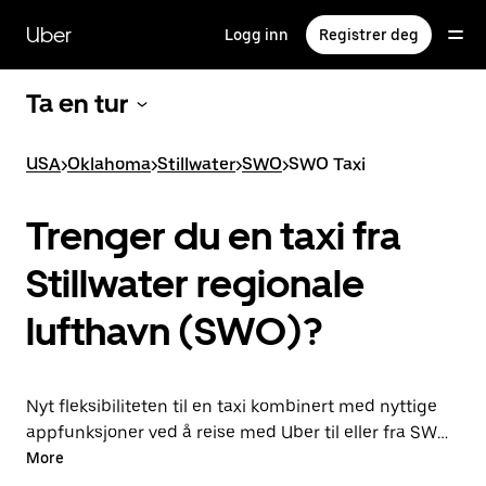
Hopp
til
Uber
Logg inn
Registrer deg
hovedinnholdet
Ta en tur
USA
>
Oklahoma
>
Stillwater
>
SWO
>
SWO Taxi
Trenger du en taxi fra
Stillwater regionale
lufthavn (SWO)?
Nyt fleksibiliteten til en taxi kombinert med nyttige
appfunksjoner ved å reise med Uber til eller fra SWO i
stedet. Du får turer på forespørsel når det haster, og
More
du kan bestille når som helst på døgnet i appen eller