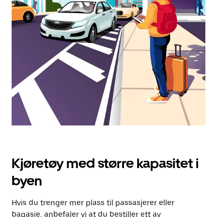
dato.
Trykk
på
Esc-
knappen
for
å
lukke
kalenderen.
Kjøretøy med større kapasitet i
byen
Hvis du trenger mer plass til passasjerer eller
bagasje, anbefaler vi at du bestiller ett av