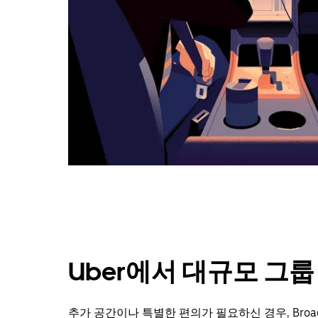
택
하
세
요.
캘
린
더
를
닫
으
려
면
Esc
키
를
누
르
세
Uber에서 대규모 그
요.
추가 공간이나 특별한 편의가 필요하신 경우, Broad