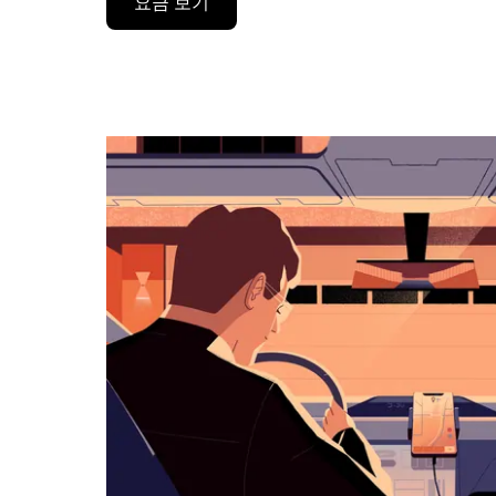
요금 보기
린
더
를
조
작
하
려
면
아
래
화
살
표
키
를
눌
러
날
짜
를
선