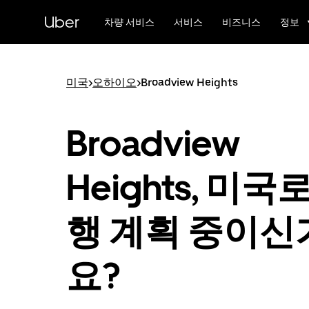
메
Uber
인
차량 서비스
서비스
비즈니스
정보
콘
텐
츠
로
미국
>
오하이오
>
Broadview Heights
건
너
뛰
Broadview
기
Heights, 미국
행 계획 중이신
요?