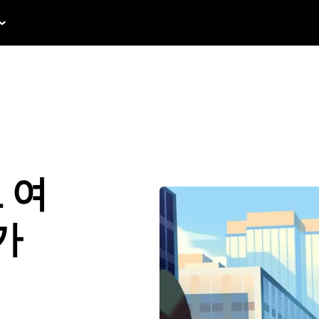
로 여
가