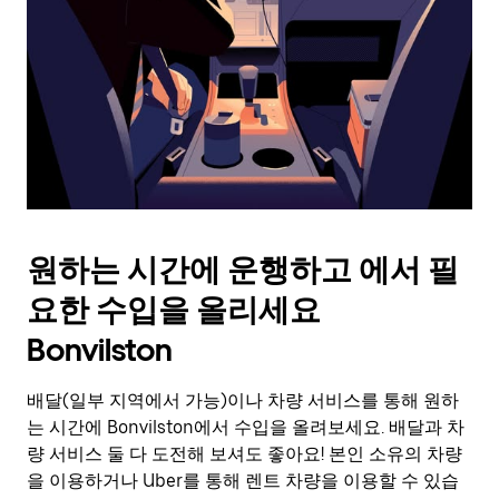
를
눌
러
날
짜
를
선
택
하
세
요.
원하는 시간에 운행하고 에서 필
캘
린
요한 수입을 올리세요
더
를
Bonvilston
닫
으
배달(일부 지역에서 가능)이나 차량 서비스를 통해 원하
려
는 시간에 Bonvilston에서 수입을 올려보세요. 배달과 차
면
Esc
량 서비스 둘 다 도전해 보셔도 좋아요! 본인 소유의 차량
키
을 이용하거나 Uber를 통해 렌트 차량을 이용할 수 있습
를