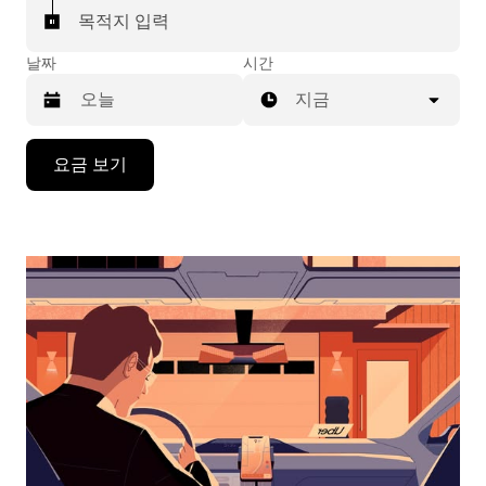
목적지 입력
날짜
시간
지금
캘
요금 보기
린
더
를
조
작
하
려
면
아
래
화
살
표
키