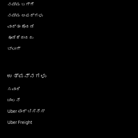
ನಮ್ಮ ಬಗ್ಗೆ
ನಮ್ಮ ಆಫರ್‌ಗಳು
ವಾರ್ತಾ ಕೊಠಡಿ
ಹೂಡಿಕೆದಾರರು
ಬ್ಲಾಗ್
ಉತ್ಪನ್ನಗಳು
ಸವಾರಿ
ಚಾಲನೆ
Uber ಫಾರ್ ಬಿಸಿನೆಸ್
Uber Freight