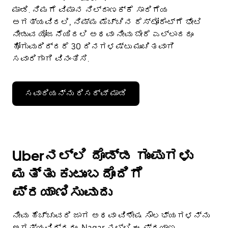
ಮಾಡಿ. ನಿಮಗೆ ವಿಮಾನ ನಿಲ್ದಾಣಕ್ಕೆ ಸಾರಿಗೆಯ
ಅಗತ್ಯವಿರಲಿ, ನಿಮ್ಮ ಮೆಚ್ಚಿನ ರೆಸ್ಟೋರೆಂಟ್‌ಗೆ ಭೇಟಿ
ನೀಡುವ ಯೋಜನೆಯಿರಲಿ ಅಥವಾ ನೀವು ಬೇರೆ ಎಲ್ಲಾದರೂ
ಹೋಗುವುದಿದ್ದರೆ 30 ದಿನಗಳಷ್ಟು ಮುಂಚಿತವಾಗಿ
ಸವಾರಿಗಾಗಿ ವಿನಂತಿಸಿ.
ಸವಾರಿಯನ್ನು ರಿಸರ್ವ್ ಮಾಡಿ
Uberನಲ್ಲಿ ದೊಡ್ಡ ಗುಂಪುಗಳು
ಮತ್ತು ಕುಟುಂಬದೊಂದಿಗೆ
ಪ್ರಯಾಣಿಸುವುದು
ನೀವು ಹೆಚ್ಚುವರಿ ಜಾಗ ಅಥವಾ ವಿಶೇಷ ಸೌಲಭ್ಯಗಳನ್ನು
ಅಗತ್ಯವಿದ್ದರೂ, Nagar ನಲ್ಲಿ ಈ ಪ್ರಯಾಣ