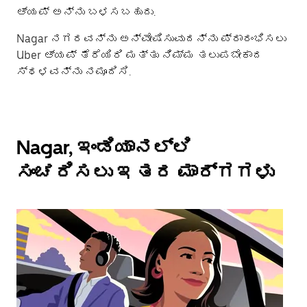
ಆ್ಯಪ್ ಅನ್ನು ಬಳಸಬಹುದು.
Nagar ನಗರವನ್ನು ಅನ್ವೇಷಿಸುವುದನ್ನು ಪ್ರಾರಂಭಿಸಲು
Uber ಆ್ಯಪ್ ತೆರೆಯಿರಿ ಮತ್ತು ನಿಮ್ಮ ತಲುಪಬೇಕಾದ
ಸ್ಥಳವನ್ನು ನಮೂದಿಸಿ.
Nagar, ಇಂಡಿಯಾನಲ್ಲಿ
ಸಂಚರಿಸಲು ಇತರ ಮಾರ್ಗಗಳು