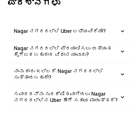
ಪ್ರಶ್ನೆಗಳು
Nagar ನಗರದಲ್ಲಿ Uber ಲಭ್ಯವಿದೆಯೇ?
Nagar ನಗರದಲ್ಲಿ ಪ್ರಯಾಣಿಸಲು ಅತ್ಯಂತ
ಕೈಗೆಟಕಬಹುದಾದ ವಿಧಾನ ಯಾವುದು?
ನಾನು ಕಾರು ಇಲ್ಲದೆ Nagar ನಗರದಲ್ಲಿ
ಸುತ್ತಾಡಬಹುದೇ?
ಸವಾರರನ್ನು ಸುರಕ್ಷಿತವಾಗಿಡಲು Nagar
ನಗರದಲ್ಲಿನ Uber ಹೇಗೆ ಸಹಾಯ ಮಾಡುತ್ತದೆ?