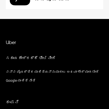
Uber
ಸಹಾಯ ಕೇಂದ್ರಕ್ಕೆ ಭೇಟಿ ನೀಡಿ
ನನ್ನ ವೈಯಕ್ತಿಕ ಮಾಹಿತಿಯನ್ನು ಮಾರಾಟ ಅಥವಾ ಶೇರ್‌ ಮಾಡಬೇಡಿ
Google ಮಾಹಿತಿ ನೀತಿ
ಕಂಪನಿ