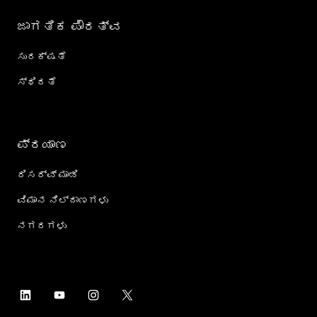
ಜಾಗತಿಕ ಪೌರತ್ವ
ಸುರಕ್ಷತೆ
ಸ್ಥಿರತೆ
ಪ್ರಯಾಣ
ರಿಸರ್ವ್ ಮಾಡಿ
ವಿಮಾನ ನಿಲ್ದಾಣಗಳು
ನಗರಗಳು