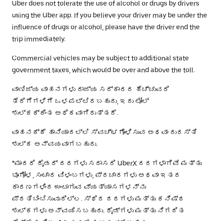
Uber does not tolerate the use of alcohol or drugs by drivers
using the Uber app. If you believe your driver may be under the
influence of drugs or alcohol, please have the driver end the
trip immediately.
Commercial vehicles may be subject to additional state
government taxes, which would be over and above the toll.
ವಾಣಿಜ್ಯ ವಾಹನಗಳು ರಾಜ್ಯ ಸರ್ಕಾರದ ಹೆಚ್ಚುವರಿ
ತೆರಿಗೆಗಳಿಗೆ ಒಳಪಟ್ಟಿರಬಹುದು, ಇದು ಟೋಲ್
ಶುಲ್ಕಕ್ಕಿಂತ ಅಧಿಕವಾಗಿರುತ್ತದೆ.
ವಾಹನಕ್ಕೆ ಹಾನಿಯಾದಲ್ಲಿ ಸ್ವಚ್ಛಗೊಳಿಸುವ ಅಥವಾ ದುರಸ್ತಿ
ಶುಲ್ಕ ಅನ್ವಯವಾಗಬಹುದು.
*ಮಾದರಿ ರೈಡರ್ ದರಗಳು ಸರಾಸರಿ UberX ದರಗಳಾಗಿವೆ ಮತ್ತು
ಭೂಗೋಳ, ಸಂಚಾರ ವಿಳಂಬಗಳು, ಪ್ರಚಾರಗಳು ಅಥವಾ ಇತರ
ಕಾರಣಗಳಿಂದ ಉಂಟಾಗುವ ವ್ಯತ್ಯಾಸಗಳನ್ನು
ಪ್ರತಿಬಿಂಬಿಸುವುದಿಲ್ಲ. ಸ್ಥಿರ ದರಗಳು ಮತ್ತು ಕನಿಷ್ಠ
ಶುಲ್ಕಗಳು ಅನ್ವಯಿಸಬಹುದು. ರೈಡ್‌ಗಳು ಮತ್ತು ನಿಗದಿತ