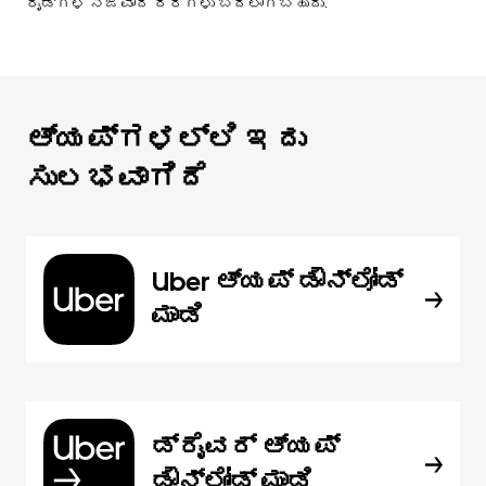
ರೈಡ್‌ಗಳ ನಿಜವಾದ ದರಗಳು ಬದಲಾಗಬಹುದು.
ಆ್ಯಪ್‌‌ಗಳಲ್ಲಿ ಇದು
ಸುಲಭವಾಗಿದೆ
Uber ಆ್ಯಪ್‍ ಡೌನ್‌ಲೋಡ್
ಮಾಡಿ
ಡ್ರೈವರ್ ಆ್ಯಪ್
ಡೌನ್‌ಲೋಡ್ ಮಾಡಿ