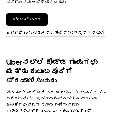
ಬಾಡಿಗೆಯನ್ನು ಆಯ್ಕೆ ಮಾಡಬಹುದು.
ಪ್ರಾರಂಭಿಸುವುದು
ಈಗಾಗಲೇ ಒಂದು ಖಾತೆಯನ್ನು ಹೊಂದಿದ್ದೀರಾ? ಸೈನ್ ಇನ್ ಮಾಡಿ
Uberನಲ್ಲಿ ದೊಡ್ಡ ಗುಂಪುಗಳು
ಮತ್ತು ಕುಟುಂಬದೊಂದಿಗೆ
ಪ್ರಯಾಣಿಸುವುದು
ನೀವು ಹೆಚ್ಚುವರಿ ಜಾಗ ಅಥವಾ ವಿಶೇಷ ಸೌಲಭ್ಯಗಳನ್ನು
ಅಗತ್ಯವಿದ್ದರೂ, ಮೊರ್ಮುಗಾಂವ್‌ ನಲ್ಲಿ ಈ ಪ್ರಯಾಣ
ಆಯ್ಕೆಗಳು ನಿಮಗೂ ನಿಮ್ಮ ಗುಂಪಿಗೂ ನಿಮ್ಮ
ಗಮ್ಯಸ್ಥಾನಕ್ಕೆ ತಲುಪಲು ಸಹಾಯ ಮಾಡುತ್ತವೆ.