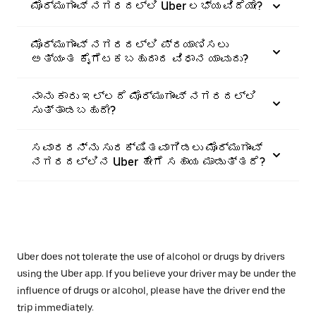
ಮೊರ್ಮುಗಾಂವ್‌ ನಗರದಲ್ಲಿ Uber ಲಭ್ಯವಿದೆಯೇ?
ಮೊರ್ಮುಗಾಂವ್‌ ನಗರದಲ್ಲಿ ಪ್ರಯಾಣಿಸಲು
ಅತ್ಯಂತ ಕೈಗೆಟಕಬಹುದಾದ ವಿಧಾನ ಯಾವುದು?
ನಾನು ಕಾರು ಇಲ್ಲದೆ ಮೊರ್ಮುಗಾಂವ್‌ ನಗರದಲ್ಲಿ
ಸುತ್ತಾಡಬಹುದೇ?
ಸವಾರರನ್ನು ಸುರಕ್ಷಿತವಾಗಿಡಲು ಮೊರ್ಮುಗಾಂವ್‌
ನಗರದಲ್ಲಿನ Uber ಹೇಗೆ ಸಹಾಯ ಮಾಡುತ್ತದೆ?
Uber does not tolerate the use of alcohol or drugs by drivers
using the Uber app. If you believe your driver may be under the
influence of drugs or alcohol, please have the driver end the
trip immediately.