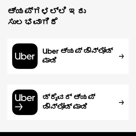
ಆ್ಯಪ್‌‌ಗಳಲ್ಲಿ ಇದು
ಸುಲಭವಾಗಿದೆ
Uber ಆ್ಯಪ್‍ ಡೌನ್‌ಲೋಡ್
ಮಾಡಿ
ಡ್ರೈವರ್ ಆ್ಯಪ್
ಡೌನ್‌ಲೋಡ್ ಮಾಡಿ