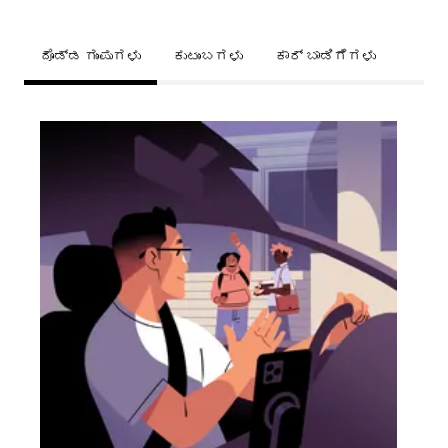
ದೊಡ್ಡ ಗುಂಪುಗಳು
ಕುಟುಂಬಗಳು
ಕಾರ್ ಬಾಡಿಗೆಗಳು