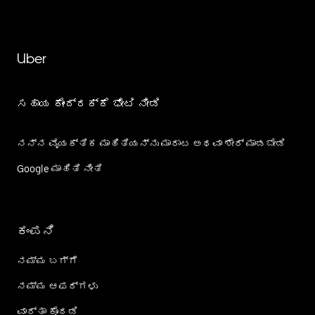
Uber
ಸಹಾಯ ಕೇಂದ್ರಕ್ಕೆ ಭೇಟಿ ನೀಡಿ
ನನ್ನ ವೈಯಕ್ತಿಕ ಮಾಹಿತಿಯನ್ನು ಮಾರಾಟ ಅಥವಾ ಶೇರ್‌ ಮಾಡಬೇಡಿ
Google ಮಾಹಿತಿ ನೀತಿ
ಕಂಪನಿ
ನಮ್ಮ ಬಗ್ಗೆ
ನಮ್ಮ ಆಫರ್‌ಗಳು
ವಾರ್ತಾ ಕೊಠಡಿ