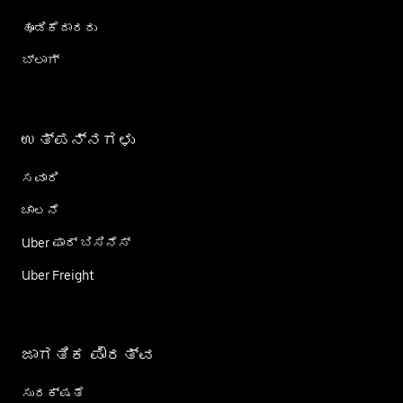
ಹೂಡಿಕೆದಾರರು
ಬ್ಲಾಗ್
ಉತ್ಪನ್ನಗಳು
ಸವಾರಿ
ಚಾಲನೆ
Uber ಫಾರ್ ಬಿಸಿನೆಸ್
Uber Freight
ಜಾಗತಿಕ ಪೌರತ್ವ
ಸುರಕ್ಷತೆ