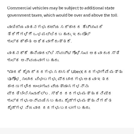
Commercial vehicles may be subject to additional state
government taxes, which would be over and above the toll.
ವಾಣಿಜ್ಯ ವಾಹನಗಳು ರಾಜ್ಯ ಸರ್ಕಾರದ ಹೆಚ್ಚುವರಿ
ತೆರಿಗೆಗಳಿಗೆ ಒಳಪಟ್ಟಿರಬಹುದು, ಇದು ಟೋಲ್
ಶುಲ್ಕಕ್ಕಿಂತ ಅಧಿಕವಾಗಿರುತ್ತದೆ.
ವಾಹನಕ್ಕೆ ಹಾನಿಯಾದಲ್ಲಿ ಸ್ವಚ್ಛಗೊಳಿಸುವ ಅಥವಾ ದುರಸ್ತಿ
ಶುಲ್ಕ ಅನ್ವಯವಾಗಬಹುದು.
*ಮಾದರಿ ರೈಡರ್ ದರಗಳು ಸರಾಸರಿ UberX ದರಗಳಾಗಿವೆ ಮತ್ತು
ಭೂಗೋಳ, ಸಂಚಾರ ವಿಳಂಬಗಳು, ಪ್ರಚಾರಗಳು ಅಥವಾ ಇತರ
ಕಾರಣಗಳಿಂದ ಉಂಟಾಗುವ ವ್ಯತ್ಯಾಸಗಳನ್ನು
ಪ್ರತಿಬಿಂಬಿಸುವುದಿಲ್ಲ. ಸ್ಥಿರ ದರಗಳು ಮತ್ತು ಕನಿಷ್ಠ
ಶುಲ್ಕಗಳು ಅನ್ವಯಿಸಬಹುದು. ರೈಡ್‌ಗಳು ಮತ್ತು ನಿಗದಿತ
ರೈಡ್‌ಗಳ ನಿಜವಾದ ದರಗಳು ಬದಲಾಗಬಹುದು.