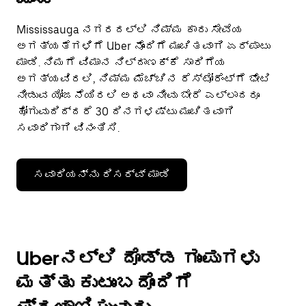
Mississauga ನಗರದಲ್ಲಿ ನಿಮ್ಮ ಕಾರು ಸೇವೆಯ
ಅಗತ್ಯತೆಗಳಿಗೆ Uber ನೊಂದಿಗೆ ಮುಂಚಿತವಾಗಿ ಏರ್ಪಾಟು
ಮಾಡಿ. ನಿಮಗೆ ವಿಮಾನ ನಿಲ್ದಾಣಕ್ಕೆ ಸಾರಿಗೆಯ
ಅಗತ್ಯವಿರಲಿ, ನಿಮ್ಮ ಮೆಚ್ಚಿನ ರೆಸ್ಟೋರೆಂಟ್‌ಗೆ ಭೇಟಿ
ನೀಡುವ ಯೋಜನೆಯಿರಲಿ ಅಥವಾ ನೀವು ಬೇರೆ ಎಲ್ಲಾದರೂ
ಹೋಗುವುದಿದ್ದರೆ 30 ದಿನಗಳಷ್ಟು ಮುಂಚಿತವಾಗಿ
ಸವಾರಿಗಾಗಿ ವಿನಂತಿಸಿ.
ಸವಾರಿಯನ್ನು ರಿಸರ್ವ್ ಮಾಡಿ
Uberನಲ್ಲಿ ದೊಡ್ಡ ಗುಂಪುಗಳು
ಮತ್ತು ಕುಟುಂಬದೊಂದಿಗೆ