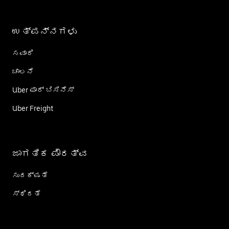
ಉತ್ಪನ್ನಗಳು
ಸವಾರಿ
ಚಾಲನೆ
Uber ಫಾರ್ ಬಿಸಿನೆಸ್
Uber Freight
ಜಾಗತಿಕ ಪೌರತ್ವ
ಸುರಕ್ಷತೆ
ಸ್ಥಿರತೆ