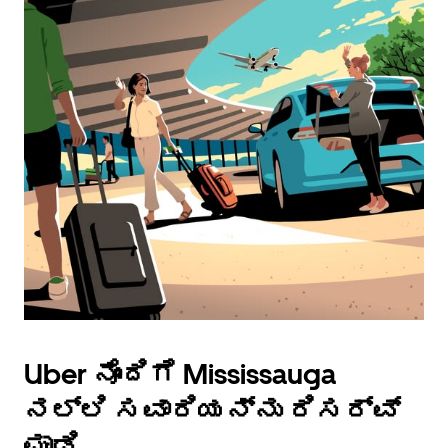
Uber ನೊಂದಿಗೆ Mississauga
ನಲ್ಲಿ ಸವಾರಿಯನ್ನು ರಿಸರ್ವ್
ಮಾಡಿ