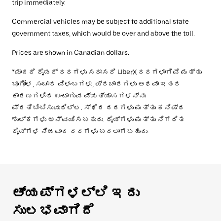
trip immediately.
Commercial vehicles may be subject to additional state
government taxes, which would be over and above the toll.
Prices are shown in Canadian dollars.
*ಮಾದರಿ ರೈಡರ್ ದರಗಳು ಸರಾಸರಿ UberX ದರಗಳಾಗಿವೆ ಮತ್ತು
ಭೂಗೋಳ, ಸಂಚಾರ ವಿಳಂಬಗಳು, ಪ್ರಚಾರಗಳು ಅಥವಾ ಇತರ
ಕಾರಣಗಳಿಂದ ಉಂಟಾಗುವ ವ್ಯತ್ಯಾಸಗಳನ್ನು
ಪ್ರತಿಬಿಂಬಿಸುವುದಿಲ್ಲ. ಸ್ಥಿರ ದರಗಳು ಮತ್ತು ಕನಿಷ್ಠ
ಶುಲ್ಕಗಳು ಅನ್ವಯಿಸಬಹುದು. ರೈಡ್‌ಗಳು ಮತ್ತು ನಿಗದಿತ
ರೈಡ್‌ಗಳ ನಿಜವಾದ ದರಗಳು ಬದಲಾಗಬಹುದು.
ಆ್ಯಪ್‌‌ಗಳಲ್ಲಿ ಇದು
ಸುಲಭವಾಗಿದೆ