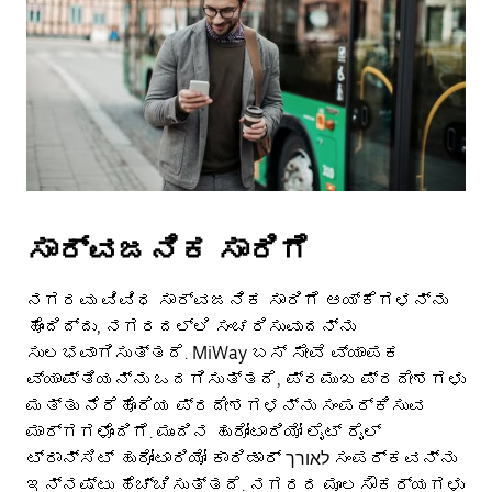
ಸಾರ್ವಜನಿಕ ಸಾರಿಗೆ
ನಗರವು ವಿವಿಧ ಸಾರ್ವಜನಿಕ ಸಾರಿಗೆ ಆಯ್ಕೆಗಳನ್ನು
ಹೊಂದಿದ್ದು, ನಗರದಲ್ಲಿ ಸಂಚರಿಸುವುದನ್ನು
ಸುಲಭವಾಗಿಸುತ್ತದೆ. MiWay ಬಸ್ ಸೇವೆ ವ್ಯಾಪಕ
ವ್ಯಾಪ್ತಿಯನ್ನು ಒದಗಿಸುತ್ತದೆ, ಪ್ರಮುಖ ಪ್ರದೇಶಗಳು
ಮತ್ತು ನೆರೆಹೊರೆಯ ಪ್ರದೇಶಗಳನ್ನು ಸಂಪರ್ಕಿಸುವ
ಮಾರ್ಗಗಳೊಂದಿಗೆ. ಮುಂದಿನ ಹುರೋಂಟಾರಿಯೋ ಲೈಟ್ ರೈಲ್
ಟ್ರಾನ್ಸಿಟ್ ಹುರೋಂಟಾರಿಯೋ ಕಾರಿಡಾರ್ לאורך ಸಂಪರ್ಕವನ್ನು
ಇನ್ನಷ್ಟು ಹೆಚ್ಚಿಸುತ್ತದೆ. ನಗರದ ಮೂಲಸೌಕರ್ಯಗಳು