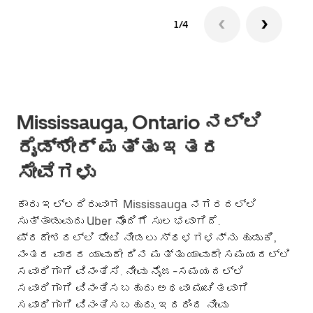
1/4
Mississauga, Ontario ನಲ್ಲಿ
ರೈಡ್‌ಶೇರ್ ಮತ್ತು ಇತರ
ಸೇವೆಗಳು
ಕಾರು ಇಲ್ಲದಿರುವಾಗ Mississauga ನಗರದಲ್ಲಿ
ಸುತ್ತಾಡುವುದು Uber ನೊಂದಿಗೆ ಸುಲಭವಾಗಿದೆ.
ಪ್ರದೇಶದಲ್ಲಿ ಭೇಟಿ ನೀಡಲು ಸ್ಥಳಗಳನ್ನು ಹುಡುಕಿ,
ನಂತರ ವಾರದ ಯಾವುದೇ ದಿನ ಮತ್ತು ಯಾವುದೇ ಸಮಯದಲ್ಲಿ
ಸವಾರಿಗಾಗಿ ವಿನಂತಿಸಿ. ನೀವು ನೈಜ-ಸಮಯದಲ್ಲಿ
ಸವಾರಿಗಾಗಿ ವಿನಂತಿಸಬಹುದು ಅಥವಾ ಮುಂಚಿತವಾಗಿ
ಸವಾರಿಗಾಗಿ ವಿನಂತಿಸಬಹುದು. ಇದರಿಂದ ನೀವು