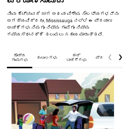
ಪ್ರಯಾಣಿಸುವುದು
ನೀವು ಹೆಚ್ಚುವರಿ ಜಾಗ ಅಥವಾ ವಿಶೇಷ ಸೌಲಭ್ಯಗಳನ್ನು
ಅಗತ್ಯವಿದ್ದರೂ, Mississauga ನಲ್ಲಿ ಈ ಪ್ರಯಾಣ
ಆಯ್ಕೆಗಳು ನಿಮಗೂ ನಿಮ್ಮ ಗುಂಪಿಗೂ ನಿಮ್ಮ
ಗಮ್ಯಸ್ಥಾನಕ್ಕೆ ತಲುಪಲು ಸಹಾಯ ಮಾಡುತ್ತವೆ.
ದೊಡ್ಡ
ಕಾರ್
ಕುಟುಂಬಗಳು
ಪ್ರವೇಶಯೋಗ್ಯತೆ
ಗುಂಪುಗಳು
ಬಾಡಿಗೆಗಳು