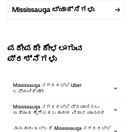
Mississauga ಟ್ಯಾಕ್ಸಿಗಳು
ಪದೇಪದೇ ಕೇಳಲಾಗುವ
ಪ್ರಶ್ನೆಗಳು
Mississauga ನಗರದಲ್ಲಿ Uber
ಲಭ್ಯವಿದೆಯೇ?
Mississauga ನಗರದಲ್ಲಿ ಪ್ರಯಾಣಿಸಲು
ಅತ್ಯಂತ ಕೈಗೆಟಕಬಹುದಾದ ವಿಧಾನ ಯಾವುದು?
ನಾನು ಕಾರು ಇಲ್ಲದೆ Mississauga ನಗರದಲ್ಲಿ