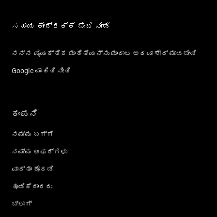
ಸಹಾಯ ಕೇಂದ್ರಕ್ಕೆ ಭೇಟಿ ನೀಡಿ
ನನ್ನ ವೈಯಕ್ತಿಕ ಮಾಹಿತಿಯನ್ನು ಮಾರಾಟ ಅಥವಾ ಶೇರ್‌ ಮಾಡಬೇಡಿ
Google ಮಾಹಿತಿ ನೀತಿ
ಕಂಪನಿ
ನಮ್ಮ ಬಗ್ಗೆ
ನಮ್ಮ ಆಫರ್‌ಗಳು
ವಾರ್ತಾ ಕೊಠಡಿ
ಹೂಡಿಕೆದಾರರು
ಬ್ಲಾಗ್