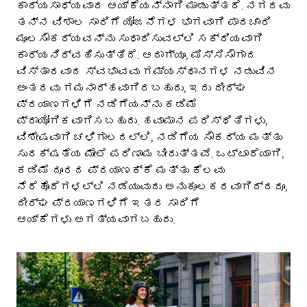
ಕಾರ್ಯಸಾಧ್ಯವಾದ ಆಯ್ಕೆಯನ್ನಾಗಿ ಮಾಡುತ್ತದೆ. ನಗರವು
ತನ್ನ ವಿಶಾಲ ಸಾರಿಗೆ ಯೋಜನೆಗಳ ಭಾಗವಾಗಿ ಪಾದಚಾರಿ
ಮೂಲಸೌಕರ್ಯವನ್ನು ಸುಧಾರಿಸುವಲ್ಲಿ ಸಕ್ರಿಯವಾಗಿ
ಕಾರ್ಯನಿರ್ವಹಿಸುತ್ತಿದೆ. ಆದಾಗ್ಯೂ, ಮಿಸ್ಸಿಸೌಗಾದ
ವಿಸ್ತಾರವಾದ ಸ್ವಭಾವವು ಗಮ್ಯಸ್ಥಾನಗಳ ನಡುವಿನ
ಅಂತರವು ಗಮನಾರ್ಹವಾಗಿರಬಹುದು, ಇದು ದೀರ್ಘ
ಪ್ರಯಾಣಗಳಿಗೆ ನಡಿಗೆಯನ್ನು ಕಡಿಮೆ
ಪ್ರಾಯೋಗಿಕವಾಗಿಸಬಹುದು. ಹವಾಮಾನ ಪರಿಸ್ಥಿತಿಗಳು,
ವಿಶೇಷವಾಗಿ ಚಳಿಗಾಲದಲ್ಲಿ, ನಡಿಗೆಯ ಸೌಕರ್ಯ ಮತ್ತು
ಸುರಕ್ಷತೆಯ ಮೇಲೆ ಪರಿಣಾಮ ಬೀರುತ್ತವೆ. ಒಟ್ಟಾರೆಯಾಗಿ,
ಕಡಿಮೆ ದೂರದ ಪ್ರಯಾಣಕ್ಕೆ ಮತ್ತು ಕೆಲವು
ನೆರೆಹೊರೆಗಳಲ್ಲಿ ನಡೆಯುವುದು ಅನುಕೂಲಕರವಾಗಿದ್ದರೂ,
ದೀರ್ಘ ಪ್ರಯಾಣಗಳಿಗೆ ಇತರ ಸಾರಿಗೆ
ಆಯ್ಕೆಗಳು ಅಗತ್ಯವಾಗಬಹುದು.