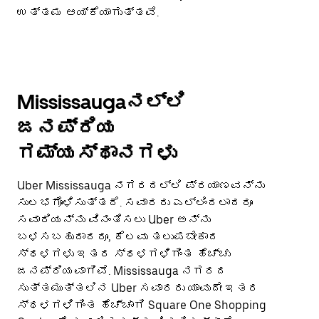
ಉತ್ತಮ ಆಯ್ಕೆಯಾಗುತ್ತವೆ.
Mississaugaನಲ್ಲಿ
ಜನಪ್ರಿಯ
ಗಮ್ಯಸ್ಥಾನಗಳು
Uber Mississauga ನಗರದಲ್ಲಿ ಪ್ರಯಾಣವನ್ನು
ಸುಲಭಗೊಳಿಸುತ್ತದೆ. ಸವಾರರು ಎಲ್ಲಿಂದಲಾದರೂ
ಸವಾರಿಯನ್ನು ವಿನಂತಿಸಲು Uber ಅನ್ನು
ಬಳಸಬಹುದಾದರೂ, ಕೆಲವು ತಲುಪಬೇಕಾದ
ಸ್ಥಳಗಳು ಇತರ ಸ್ಥಳಗಳಿಗಿಂತ ಹೆಚ್ಚು
ಜನಪ್ರಿಯವಾಗಿವೆ. Mississauga ನಗರದ
ಸುತ್ತಮುತ್ತಲಿನ Uber ಸವಾರರು ಯಾವುದೇ ಇತರ
ಸ್ಥಳಗಳಿಗಿಂತ ಹೆಚ್ಚಾಗಿ Square One Shopping