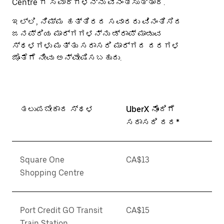
Centre ಗೆ ಸವಾರಿಗಳನ್ನು ವಿನಂತಿಸುತ್ತಾರೆ.
ಇಲ್ಲಿ, ನಿಮ್ಮ ಹತ್ತಿರದ ಸವಾರರು ವಿನಂತಿಸಿದ
ಜನಪ್ರಿಯ ಮಾರ್ಗಗಳನ್ನು ಡ್ರಾಪ್ ಮಾಡುವ
ಸ್ಥಳಗಳು ಮತ್ತು ಸರಾಸರಿ ಮಾರ್ಗದ ದರಗಳ
ಜೊತೆಗೆ ನೀವು ಅನ್ವೇಷಿಸಬಹುದು.
ತಲುಪಬೇಕಾದ ಸ್ಥಳ
UberX ನೊಂದಿಗೆ
ಸರಾಸರಿ ದರ*
Square One
CA$13
Shopping Centre
Port Credit GO Transit
CA$15
Train Station