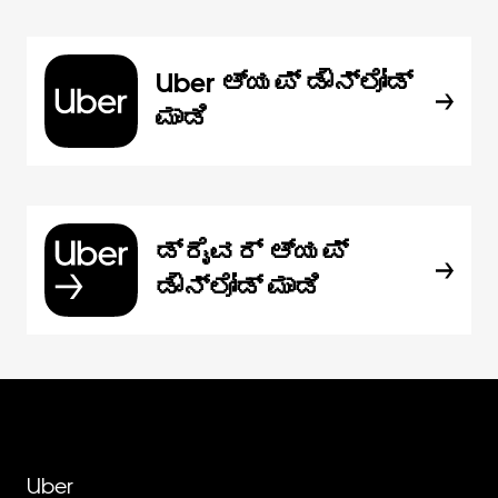
Uber ಆ್ಯಪ್‍ ಡೌನ್‌ಲೋಡ್
ಮಾಡಿ
ಡ್ರೈವರ್ ಆ್ಯಪ್
ಡೌನ್‌ಲೋಡ್ ಮಾಡಿ
Uber