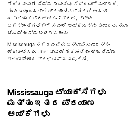
ಸಿದ್ಧರಾದಾಗ ನಿಮ್ಮ ಸವಾರಿಯೂ ಸಿದ್ಧವಾಗಿರುತ್ತದೆ.
ನೀವು ಸಮೂಹದಲ್ಲಿ ಪ್ರಯಾಣಿಸುತ್ತಿರಲಿ ಅಥವಾ
ಏಕಾಂಗಿಯಾಗಿ ಪ್ರಯಾಣಿಸುತ್ತಿರಲಿ, ನಿಮ್ಮ
ಅಗತ್ಯತೆಗಳಿಗಾಗಿ ಸವಾರಿ ಆಯ್ಕೆಯನ್ನು ಹುಡುಕಲು ನೀವು
ಆ್ಯಪ್ ಅನ್ನು ಬಳಸಬಹುದು.
Mississauga ನಗರವನ್ನು ಅನ್ವೇಷಿಸುವುದನ್ನು
ಪ್ರಾರಂಭಿಸಲು Uber ಆ್ಯಪ್ ತೆರೆಯಿರಿ ಮತ್ತು ನಿಮ್ಮ
ತಲುಪಬೇಕಾದ ಸ್ಥಳವನ್ನು ನಮೂದಿಸಿ.
Mississauga ಟ್ಯಾಕ್ಸಿಗಳು
ಮತ್ತು ಇತರ ಪ್ರಯಾಣ
ಆಯ್ಕೆಗಳು