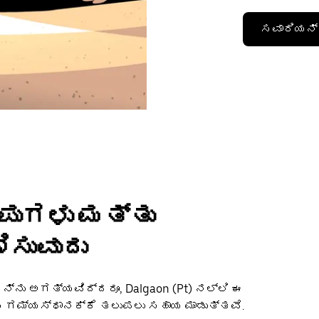
ಸವಾರಿಯನ್ನ
ಂಪುಗಳು ಮತ್ತು
ಿಸುವುದು
್ನು ಅಗತ್ಯವಿದ್ದರೂ, Dalgaon (Pt) ನಲ್ಲಿ ಈ
್ಮ ಗಮ್ಯಸ್ಥಾನಕ್ಕೆ ತಲುಪಲು ಸಹಾಯ ಮಾಡುತ್ತವೆ.