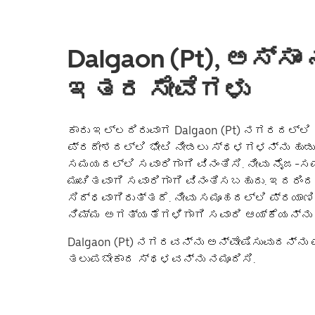
Dalgaon (Pt), ಅಸ್ಸಾಂ
ಇತರ ಸೇವೆಗಳು
ಕಾರು ಇಲ್ಲದಿರುವಾಗ Dalgaon (Pt) ನಗರದಲ್ಲಿ ಸು
ಪ್ರದೇಶದಲ್ಲಿ ಭೇಟಿ ನೀಡಲು ಸ್ಥಳಗಳನ್ನು ಹುಡುಕ
ಸಮಯದಲ್ಲಿ ಸವಾರಿಗಾಗಿ ವಿನಂತಿಸಿ. ನೀವು ನೈಜ-
ಮುಂಚಿತವಾಗಿ ಸವಾರಿಗಾಗಿ ವಿನಂತಿಸಬಹುದು. ಇದರಿಂದ
ಸಿದ್ಧವಾಗಿರುತ್ತದೆ. ನೀವು ಸಮೂಹದಲ್ಲಿ ಪ್ರಯಾಣಿ
ನಿಮ್ಮ ಅಗತ್ಯತೆಗಳಿಗಾಗಿ ಸವಾರಿ ಆಯ್ಕೆಯನ್ನು 
Dalgaon (Pt) ನಗರವನ್ನು ಅನ್ವೇಷಿಸುವುದನ್ನು ಪ
ತಲುಪಬೇಕಾದ ಸ್ಥಳವನ್ನು ನಮೂದಿಸಿ.