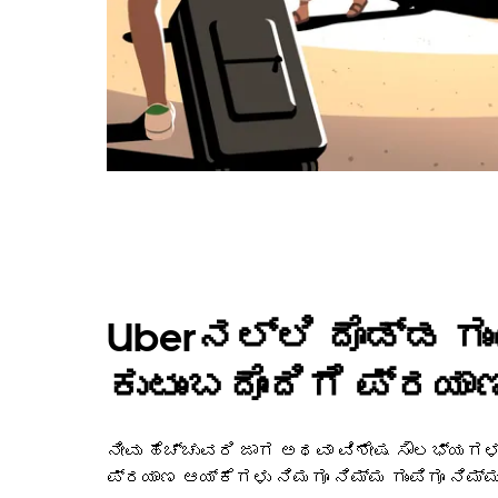
Uberನಲ್ಲಿ ದೊಡ್ಡ ಗು
ಕುಟುಂಬದೊಂದಿಗೆ ಪ್ರಯಾಣ
ನೀವು ಹೆಚ್ಚುವರಿ ಜಾಗ ಅಥವಾ ವಿಶೇಷ ಸೌಲಭ್ಯಗಳನ
ಪ್ರಯಾಣ ಆಯ್ಕೆಗಳು ನಿಮಗೂ ನಿಮ್ಮ ಗುಂಪಿಗೂ ನಿಮ