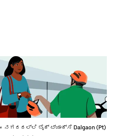
ಈ ನಗರದಲ್ಲಿ ಬೈಕ್ ಟ್ಯಾಕ್ಸಿ Dalgaon (Pt)