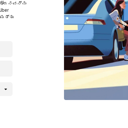
ರಯೋಜನವನ್ನು
Uber
ಿ ಮತ್ತು