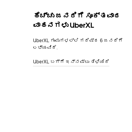
ಹೆಚ್ಚು ಜನರಿಗೆ ಸೂಕ್ತವಾದ
ವಾಹನಗಳು UberXL
UberXL ಗುಂಪುಗಳಲ್ಲಿ ಗರಿಷ್ಠ 6 ಜನರಿಗೆ
ಲಭ್ಯವಿದೆ.
UberXL ಬಗ್ಗೆ ಇನ್ನಷ್ಟು ತಿಳಿಯಿರಿ