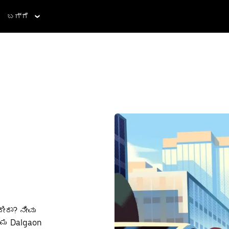
ಬಗ್ಗೆ
ೀರಾ? ನೀವು
್ಮ Dalgaon