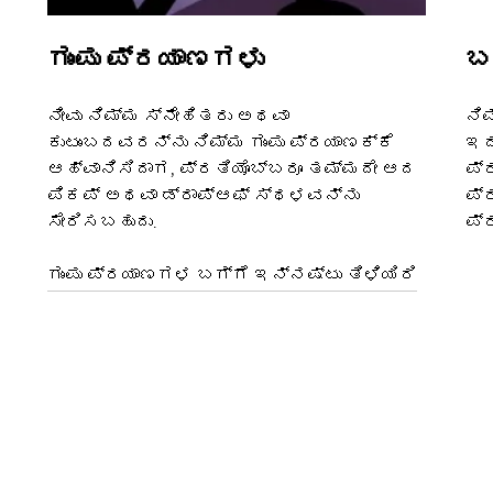
ಗುಂಪು ಪ್ರಯಾಣಗಳು
ಬ
ನೀವು ನಿಮ್ಮ ಸ್ನೇಹಿತರು ಅಥವಾ
ನಿ
ಕುಟುಂಬದವರನ್ನು ನಿಮ್ಮ ಗುಂಪು ಪ್ರಯಾಣಕ್ಕೆ
ಇದ
ಆಹ್ವಾನಿಸಿದಾಗ, ಪ್ರತಿಯೊಬ್ಬರೂ ತಮ್ಮದೇ ಆದ
ಪ್
ಪಿಕಪ್ ಅಥವಾ ಡ್ರಾಪ್‌ಆಫ್ ಸ್ಥಳವನ್ನು
ಪ್
ಸೇರಿಸಬಹುದು.
ಪ್
ಗುಂಪು ಪ್ರಯಾಣಗಳ ಬಗ್ಗೆ ಇನ್ನಷ್ಟು ತಿಳಿಯಿರಿ