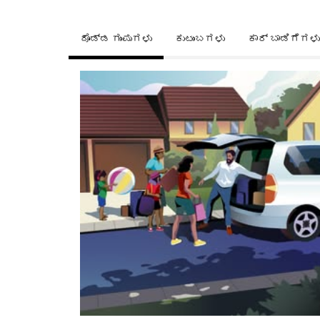
ದೊಡ್ಡ ಗುಂಪುಗಳು
ಕುಟುಂಬಗಳು
ಕಾರ್ ಬಾಡಿಗೆಗಳು