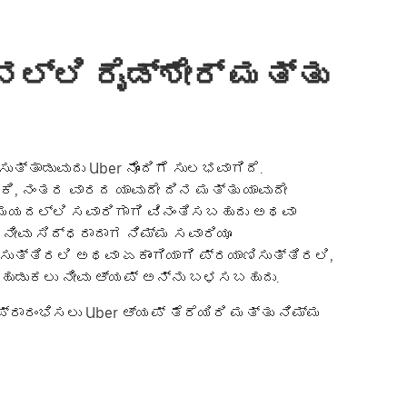
 ನಲ್ಲಿ ರೈಡ್‌ಶೇರ್ ಮತ್ತು
ತ್ತಾಡುವುದು Uber ನೊಂದಿಗೆ ಸುಲಭವಾಗಿದೆ.
ಿ, ನಂತರ ವಾರದ ಯಾವುದೇ ದಿನ ಮತ್ತು ಯಾವುದೇ
ಸಮಯದಲ್ಲಿ ಸವಾರಿಗಾಗಿ ವಿನಂತಿಸಬಹುದು ಅಥವಾ
 ನೀವು ಸಿದ್ಧರಾದಾಗ ನಿಮ್ಮ ಸವಾರಿಯೂ
ಸುತ್ತಿರಲಿ ಅಥವಾ ಏಕಾಂಗಿಯಾಗಿ ಪ್ರಯಾಣಿಸುತ್ತಿರಲಿ,
ಹುಡುಕಲು ನೀವು ಆ್ಯಪ್ ಅನ್ನು ಬಳಸಬಹುದು.
್ರಾರಂಭಿಸಲು Uber ಆ್ಯಪ್ ತೆರೆಯಿರಿ ಮತ್ತು ನಿಮ್ಮ