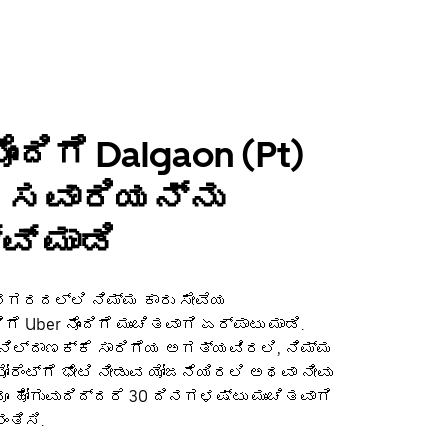
ೊಂದಿಗೆ Dalgaon (Pt)
 ಸವಾರಿಯನ್ನು
ವ್ ಮಾಡಿ
 ನಗರದಲ್ಲಿ ನಿಮ್ಮ ಕಾರು ಸೇವೆಯ
Uber ನೊಂದಿಗೆ ಮುಂಚಿತವಾಗಿ ಏರ್ಪಾಟು ಮಾಡಿ.
 ನಿಲ್ದಾಣಕ್ಕೆ ಸಾರಿಗೆಯ ಅಗತ್ಯವಿರಲಿ, ನಿಮ್ಮ
ೋರೆಂಟ್‌ಗೆ ಭೇಟಿ ನೀಡುವ ಯೋಜನೆಯಿರಲಿ ಅಥವಾ ನೀವು
ೂ ಹೋಗುವುದಿದ್ದರೆ 30 ದಿನಗಳಷ್ಟು ಮುಂಚಿತವಾಗಿ
ಂತಿಸಿ.