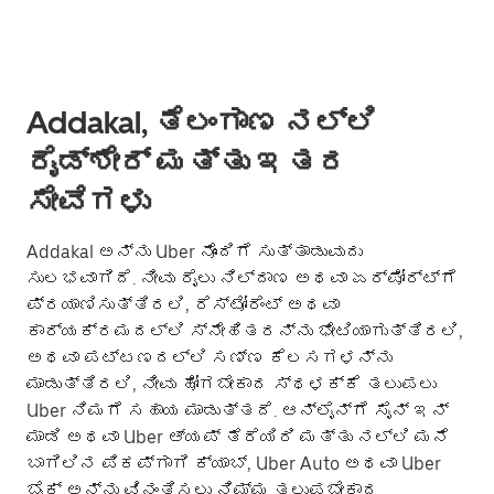
Addakal, ತೆಲಂಗಾಣ ನಲ್ಲಿ
ರೈಡ್‌ಶೇರ್ ಮತ್ತು ಇತರ
ಸೇವೆಗಳು
Addakal ಅನ್ನು Uber ನೊಂದಿಗೆ ಸುತ್ತಾಡುವುದು
ಸುಲಭವಾಗಿದೆ. ನೀವು ರೈಲು ನಿಲ್ದಾಣ ಅಥವಾ ಏರ್‌ಪೋರ್ಟ್‌ಗೆ
ಪ್ರಯಾಣಿಸುತ್ತಿರಲಿ, ರೆಸ್ಟೋರೆಂಟ್ ಅಥವಾ
ಕಾರ್ಯಕ್ರಮದಲ್ಲಿ ಸ್ನೇಹಿತರನ್ನು ಭೇಟಿಯಾಗುತ್ತಿರಲಿ,
ಅಥವಾ ಪಟ್ಟಣದಲ್ಲಿ ಸಣ್ಣ ಕೆಲಸಗಳನ್ನು
ಮಾಡುತ್ತಿರಲಿ, ನೀವು ಹೋಗಬೇಕಾದ ಸ್ಥಳಕ್ಕೆ ತಲುಪಲು
Uber ನಿಮಗೆ ಸಹಾಯ ಮಾಡುತ್ತದೆ. ಆನ್‌ಲೈನ್‌ಗೆ ಸೈನ್ ಇನ್
ಮಾಡಿ ಅಥವಾ Uber ಆ್ಯಪ್ ತೆರೆಯಿರಿ ಮತ್ತು ನಲ್ಲಿ ಮನೆ
ಬಾಗಿಲಿನ ಪಿಕಪ್‌ಗಾಗಿ ಕ್ಯಾಬ್, Uber Auto ಅಥವಾ Uber
ಬೈಕ್ ಅನ್ನು ವಿನಂತಿಸಲು ನಿಮ್ಮ ತಲುಪಬೇಕಾದ