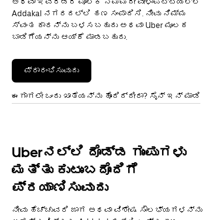
ಅಥವಾ ಇವೆರಡರ ಮೂಲಕ ನಿಮ್ಮದೇ ವೇಳಾಪಟ್ಟಿಯಲ್ಲಿ
Addakal ನಗರದಲ್ಲಿ ಹಣ ಸಂಪಾದಿಸಿ. ನೀವು ನಿಮ್ಮ
ಸ್ವಂತ ಕಾರನ್ನು ಬಳಸಬಹುದು ಅಥವಾ Uber ಮೂಲಕ
ಬಾಡಿಗೆಯನ್ನು ಆಯ್ಕೆ ಮಾಡಬಹುದು.
ಪ್ರಾರಂಭಿಸುವುದು
ಈಗಾಗಲೇ ಒಂದು ಖಾತೆಯನ್ನು ಹೊಂದಿದ್ದೀರಾ? ಸೈನ್ ಇನ್ ಮಾಡಿ
Uberನಲ್ಲಿ ದೊಡ್ಡ ಗುಂಪುಗಳು
ಮತ್ತು ಕುಟುಂಬದೊಂದಿಗೆ
ಪ್ರಯಾಣಿಸುವುದು
ನೀವು ಹೆಚ್ಚುವರಿ ಜಾಗ ಅಥವಾ ವಿಶೇಷ ಸೌಲಭ್ಯಗಳನ್ನು