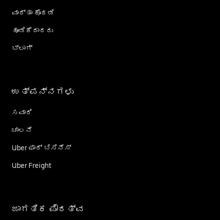
ವಾರ್ತಾ ಕೊಠಡಿ
ಹೂಡಿಕೆದಾರರು
ಬ್ಲಾಗ್
ಉತ್ಪನ್ನಗಳು
ಸವಾರಿ
ಚಾಲನೆ
Uber ಫಾರ್ ಬಿಸಿನೆಸ್
Uber Freight
ಜಾಗತಿಕ ಪೌರತ್ವ