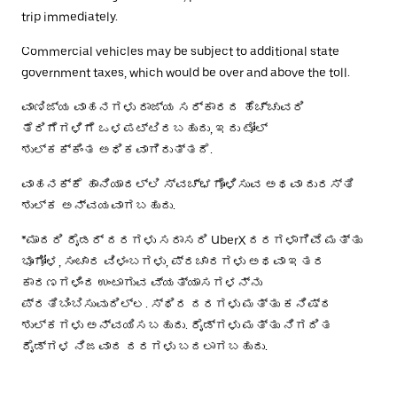
trip immediately.
Commercial vehicles may be subject to additional state
government taxes, which would be over and above the toll.
ವಾಣಿಜ್ಯ ವಾಹನಗಳು ರಾಜ್ಯ ಸರ್ಕಾರದ ಹೆಚ್ಚುವರಿ
ತೆರಿಗೆಗಳಿಗೆ ಒಳಪಟ್ಟಿರಬಹುದು, ಇದು ಟೋಲ್
ಶುಲ್ಕಕ್ಕಿಂತ ಅಧಿಕವಾಗಿರುತ್ತದೆ.
ವಾಹನಕ್ಕೆ ಹಾನಿಯಾದಲ್ಲಿ ಸ್ವಚ್ಛಗೊಳಿಸುವ ಅಥವಾ ದುರಸ್ತಿ
ಶುಲ್ಕ ಅನ್ವಯವಾಗಬಹುದು.
*ಮಾದರಿ ರೈಡರ್ ದರಗಳು ಸರಾಸರಿ UberX ದರಗಳಾಗಿವೆ ಮತ್ತು
ಭೂಗೋಳ, ಸಂಚಾರ ವಿಳಂಬಗಳು, ಪ್ರಚಾರಗಳು ಅಥವಾ ಇತರ
ಕಾರಣಗಳಿಂದ ಉಂಟಾಗುವ ವ್ಯತ್ಯಾಸಗಳನ್ನು
ಪ್ರತಿಬಿಂಬಿಸುವುದಿಲ್ಲ. ಸ್ಥಿರ ದರಗಳು ಮತ್ತು ಕನಿಷ್ಠ
ಶುಲ್ಕಗಳು ಅನ್ವಯಿಸಬಹುದು. ರೈಡ್‌ಗಳು ಮತ್ತು ನಿಗದಿತ
ರೈಡ್‌ಗಳ ನಿಜವಾದ ದರಗಳು ಬದಲಾಗಬಹುದು.