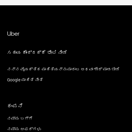
Uber
ಸಹಾಯ ಕೇಂದ್ರಕ್ಕೆ ಭೇಟಿ ನೀಡಿ
ನನ್ನ ವೈಯಕ್ತಿಕ ಮಾಹಿತಿಯನ್ನು ಮಾರಾಟ ಅಥವಾ ಶೇರ್‌ ಮಾಡಬೇಡಿ
Google ಮಾಹಿತಿ ನೀತಿ
ಕಂಪನಿ
ನಮ್ಮ ಬಗ್ಗೆ
ನಮ್ಮ ಆಫರ್‌ಗಳು