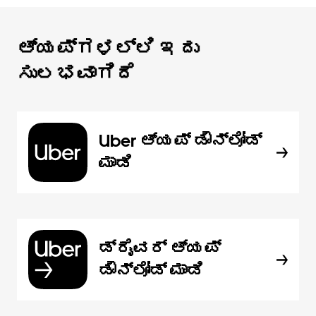
ಆ್ಯಪ್‌‌ಗಳಲ್ಲಿ ಇದು
ಸುಲಭವಾಗಿದೆ
Uber ಆ್ಯಪ್‍ ಡೌನ್‌ಲೋಡ್
ಮಾಡಿ
ಡ್ರೈವರ್ ಆ್ಯಪ್
ಡೌನ್‌ಲೋಡ್ ಮಾಡಿ