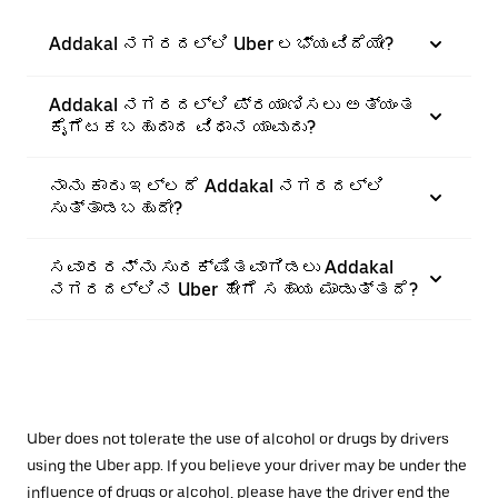
Addakal ನಗರದಲ್ಲಿ Uber ಲಭ್ಯವಿದೆಯೇ?
Addakal ನಗರದಲ್ಲಿ ಪ್ರಯಾಣಿಸಲು ಅತ್ಯಂತ
ಕೈಗೆಟಕಬಹುದಾದ ವಿಧಾನ ಯಾವುದು?
ನಾನು ಕಾರು ಇಲ್ಲದೆ Addakal ನಗರದಲ್ಲಿ
ಸುತ್ತಾಡಬಹುದೇ?
ಸವಾರರನ್ನು ಸುರಕ್ಷಿತವಾಗಿಡಲು Addakal
ನಗರದಲ್ಲಿನ Uber ಹೇಗೆ ಸಹಾಯ ಮಾಡುತ್ತದೆ?
Uber does not tolerate the use of alcohol or drugs by drivers
using the Uber app. If you believe your driver may be under the
influence of drugs or alcohol, please have the driver end the