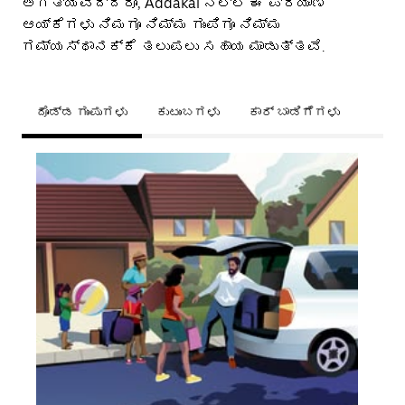
ಅಗತ್ಯವಿದ್ದರೂ, Addakal ನಲ್ಲಿ ಈ ಪ್ರಯಾಣ
ಆಯ್ಕೆಗಳು ನಿಮಗೂ ನಿಮ್ಮ ಗುಂಪಿಗೂ ನಿಮ್ಮ
ಗಮ್ಯಸ್ಥಾನಕ್ಕೆ ತಲುಪಲು ಸಹಾಯ ಮಾಡುತ್ತವೆ.
ದೊಡ್ಡ ಗುಂಪುಗಳು
ಕುಟುಂಬಗಳು
ಕಾರ್ ಬಾಡಿಗೆಗಳು