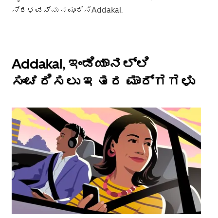
ಸ್ಥಳವನ್ನು ನಮೂದಿಸಿAddakal.
Addakal, ಇಂಡಿಯಾನಲ್ಲಿ
ಸಂಚರಿಸಲು ಇತರ ಮಾರ್ಗಗಳು