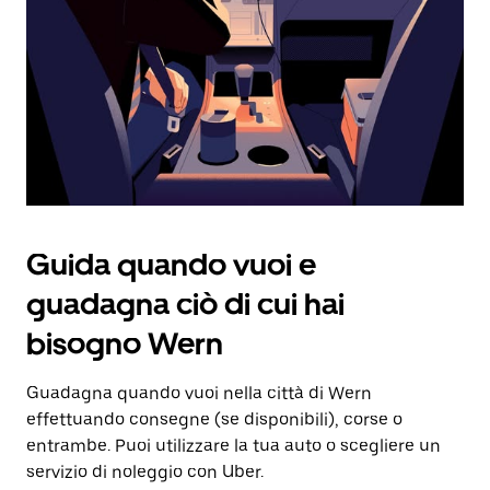
Utilizza
il
pulsante
Esc
per
chiudere
il
calendario.
Guida quando vuoi e
guadagna ciò di cui hai
bisogno Wern
Guadagna quando vuoi nella città di Wern
effettuando consegne (se disponibili), corse o
entrambe. Puoi utilizzare la tua auto o scegliere un
servizio di noleggio con Uber.