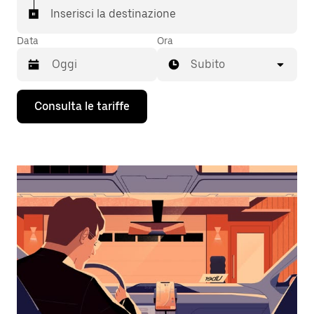
Inserisci la destinazione
Data
Ora
Subito
Utilizza
Consulta le tariffe
il
tasto
con
la
freccia
verso
il
basso
per
interagire
con
il
calendario
e
selezionare
una
data.