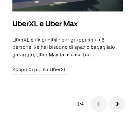
UberXL e Uber Max
Cor
UberXL è disponibile per gruppi fino a 6
Quand
persone. Se hai bisogno di spazio bagagliaio
grup
garantito, Uber Max fa al caso tuo.
punto
Scopri di più su UberXL
Scop
1/4