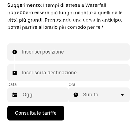
Suggerimento:
I tempi di attesa a Waterfall
potrebbero essere più lunghi rispetto a quelli nelle
città più grandi. Prenotando una corsa in anticipo,
potrai partire all'orario più comodo per te.*
Inserisci posizione
Inserisci la destinazione
Data
Ora
Subito
Utilizza
Consulta le tariffe
il
tasto
con
la