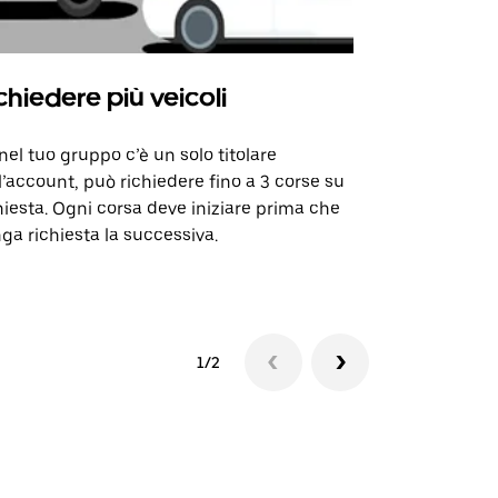
chiedere più veicoli
Uber Shu
nel tuo gruppo c’è un solo titolare
La nostra op
l’account, può richiedere fino a 3 corse su
alcune tratte
hiesta. Ogni corsa deve iniziare prima che
selezionate.
ga richiesta la successiva.
Verifica la d
1/2