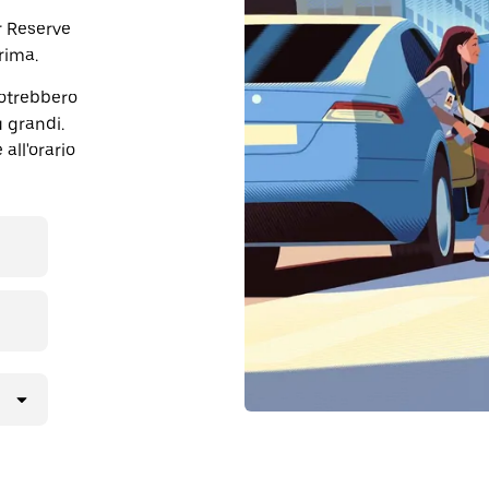
r Reserve
rima.
potrebbero
ù grandi.
all'orario