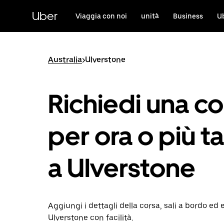
Passa
al
Uber
Viaggia con noi
unità
Business
U
contenuto
principale
Australia
>
Ulverstone
Richiedi una co
per ora o più ta
a Ulverstone
Aggiungi i dettagli della corsa, sali a bordo ed 
Ulverstone con facilità.