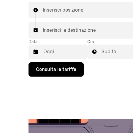
Inserisci posizione
Inserisci la destinazione
Data
Ora
Subito
Utilizza
Consulta le tariffe
il
tasto
con
la
freccia
verso
il
basso
per
interagire
con
il