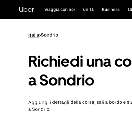
Passa
al
Uber
Viaggia con noi
unità
Business
U
contenuto
principale
Italia
>
Sondrio
Richiedi una co
a Sondrio
Aggiungi i dettagli della corsa, sali a bordo e s
a Sondrio.