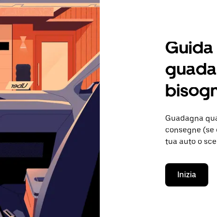
Guida
guadag
bisog
Guadagna quan
consegne (se d
tua auto o sce
Inizia