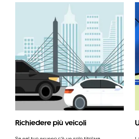
Richiedere più veicoli
U
Se nel tuo gruppo c’è un solo titolare
L