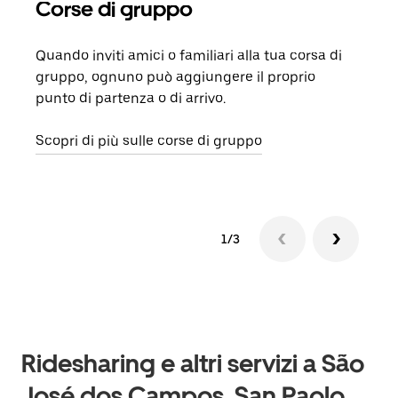
Corse di gruppo
Ric
Quando inviti amici o familiari alla tua corsa di
Se n
gruppo, ognuno può aggiungere il proprio
dell
punto di partenza o di arrivo.
rich
veng
Scopri di più sulle corse di gruppo
1/3
Ridesharing e altri servizi a São
José dos Campos, San Paolo