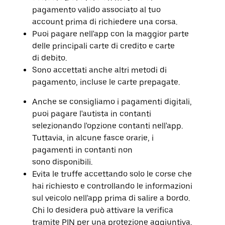
e
pagamento valido associato al tuo
selezionare
account prima di richiedere una corsa.
una
data.
Puoi pagare nell'app con la maggior parte
Utilizza
delle principali carte di credito e carte
il
di debito.
pulsante
Esc
Sono accettati anche altri metodi di
per
pagamento, incluse le carte prepagate.
chiudere
il
Anche se consigliamo i pagamenti digitali,
calendario.
puoi pagare l'autista in contanti
selezionando l'opzione contanti nell'app.
Tuttavia, in alcune fasce orarie, i
pagamenti in contanti non
sono disponibili.
Evita le truffe accettando solo le corse che
hai richiesto e controllando le informazioni
sul veicolo nell'app prima di salire a bordo.
Chi lo desidera può attivare la verifica
tramite PIN per una protezione aggiuntiva.