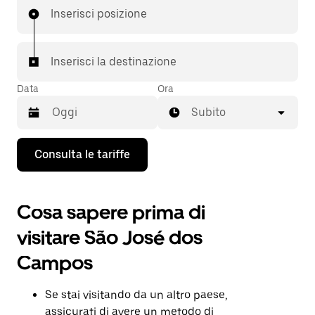
Inserisci posizione
Inserisci la destinazione
Data
Ora
Subito
Utilizza
Consulta le tariffe
il
tasto
con
la
Cosa sapere prima di
freccia
verso
visitare São José dos
il
basso
Campos
per
interagire
con
Se stai visitando da un altro paese,
il
calendario
assicurati di avere un metodo di