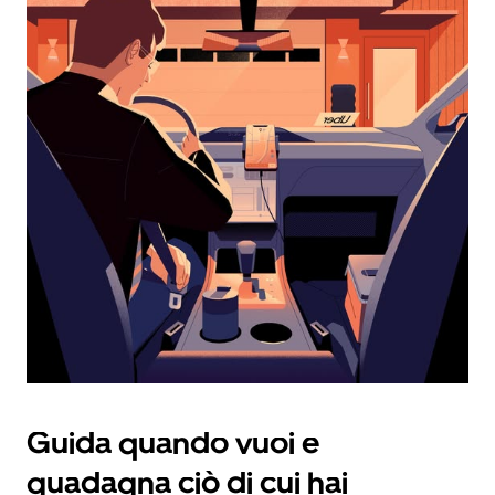
per
interagire
con
il
calendario
e
selezionare
una
data.
Utilizza
il
pulsante
Esc
per
chiudere
il
calendario.
Guida quando vuoi e
guadagna ciò di cui hai