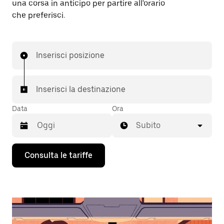
una corsa in anticipo per partire all'orario
che preferisci.
Inserisci posizione
Inserisci la destinazione
Data
Ora
Subito
Utilizza
Consulta le tariffe
il
tasto
con
la
freccia
verso
il
basso