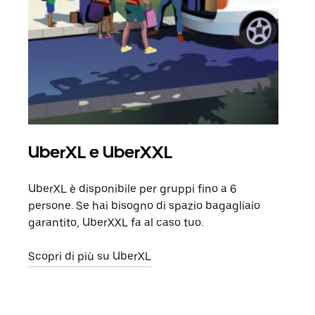
UberXL e UberXXL
Cor
UberXL è disponibile per gruppi fino a 6
Quand
persone. Se hai bisogno di spazio bagagliaio
grup
garantito, UberXXL fa al caso tuo.
punto
Scopri di più su UberXL
Scop