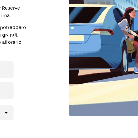
r Reserve
rima.
 potrebbero
ù grandi.
all'orario