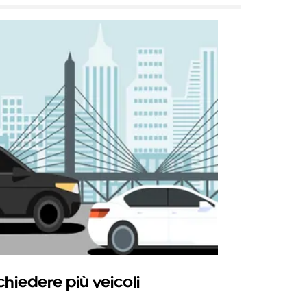
chiedere più veicoli
Uber Shu