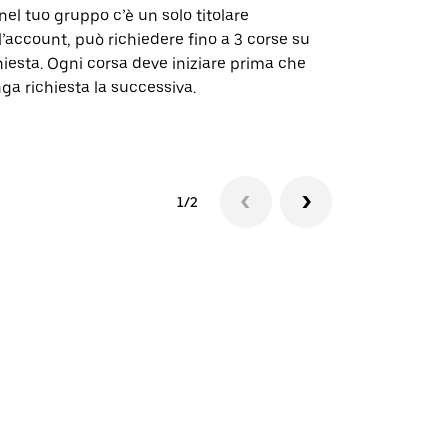
nel tuo gruppo c’è un solo titolare
La nostra op
l’account, può richiedere fino a 3 corse su
alcune tratte
hiesta. Ogni corsa deve iniziare prima che
selezionate.
ga richiesta la successiva.
Verifica la d
1/2