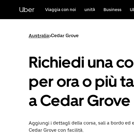
Passa
al
Uber
Viaggia con noi
unità
Business
U
contenuto
principale
Australia
>
Cedar Grove
Richiedi una co
per ora o più ta
a Cedar Grove
Aggiungi i dettagli della corsa, sali a bordo ed 
Cedar Grove con facilità.